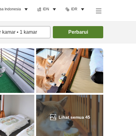
sa Indonesia
IDN
IDR
Cari kamar
r kamar
•
1
kamar
Perbarui
Lihat semua
45