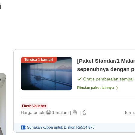
i
Tersisa
1
kamar!
[Paket Standar/1 Mal
sepenuhnya dengan pe
makan malam serta sa
Gratis pembatalan sampai
Rincian paket lainnya
Flash Voucher
Harga untuk:
1
malam
|
|
Terma
Gunakan kupon untuk
Diskon
Rp514.875