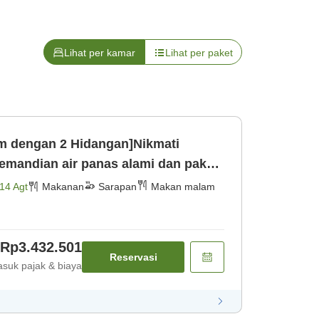
Lihat per kamar
Lihat per paket
am dengan 2 Hidangan]Nikmati
mandian air panas alami dan paket
rapan [Makan malam] [Sarapan]
14 Agt
Makanan
Sarapan
Makan malam
Rp3.432.501
Reservasi
suk pajak & biaya