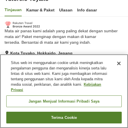
Tinjauan
Kamar & Paket
Ulasan
Info dasar
Mata air panas kami adalah yang paling dekat dengan sumber
mata air! Paket menginap dengan makan di kamar
tersedia. Bersantai di mata air kami yang indah.
Kota Toyako, Hokkaido, Jepang
Lihat di peta
Situs web ini menggunakan cookie untuk meningkatkan
Sangat baik
Ulasan:
252
4
pengalaman pengguna dan menganalisis kinerja serta lalu
lintas di situs web kami. Kami juga membagikan informasi
tentang penggunaan situs kami oleh Anda kepada mitra
Fasilitas properti
media sosial, periklanan, dan analitik kami.
Kebijakan
Privasi
Wi-Fi
Benar-benar bebas rokok
Area tertentu bisa merokok
Mesin penjual otomatis
Jangan Menjual Informasi Pribadi Saya
Beranda
Jepang
Hokkaido
Kota Toyako
Yutorelo Toyako
Terima Cookie
Cari kamar