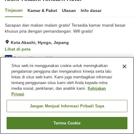
Tinjauan
Kamar & Paket
Ulasan
Info dasar
Sarapan dan makan malam gratis! Tersedia kamar mandi besar
khusus pria dengan pemandangan. Wifi gratis!
Kota Akashi, Hyogo, Jepang
Lihat di peta
Baik
Ulasan:
348
3.6
Situs web ini menggunakan cookie untuk meningkatkan
pengalaman pengguna dan menganalisis kinerja serta lalu
Fasilitas properti
lintas di situs web kami. Kami juga membagikan informasi
tentang penggunaan situs kami oleh Anda kepada mitra
Tempat parkir
Spa / Salon kecantikan
media sosial, periklanan, dan analitik kami.
Kebijakan
Restoran
Mesin penjual otomatis
Privasi
Beranda
Jepang
Hyogo
Kota Akashi
Jangan Menjual Informasi Pribadi Saya
Nishi-Akashi Rincarn Hotel
Terima Cookie
Cari kamar