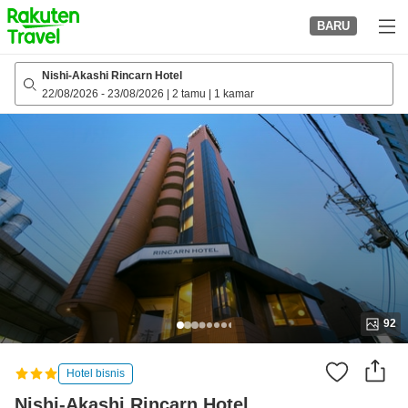
to
BARU
top
page
Nishi-Akashi Rincarn Hotel
22/08/2026
-
23/08/2026
|
2 tamu
|
1 kamar
92
Hotel bisnis
Nishi-Akashi Rincarn Hotel