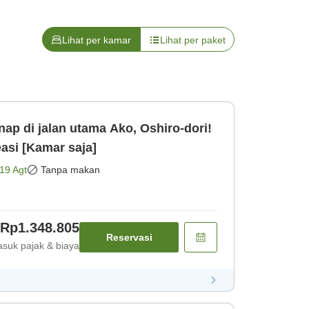
Lihat per kamar
Lihat per paket
p di jalan utama Ako, Oshiro-dori!
easi [Kamar saja]
19 Agt
Tanpa makan
Rp1.348.805
Reservasi
suk pajak & biaya