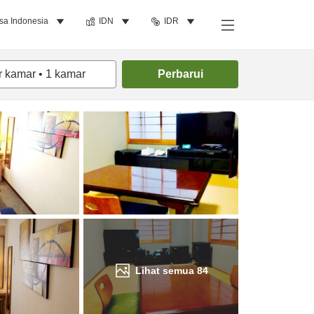
sa Indonesia
IDN
IDR
Cari kamar
r kamar
•
1
kamar
Perbarui
Lihat semua
84