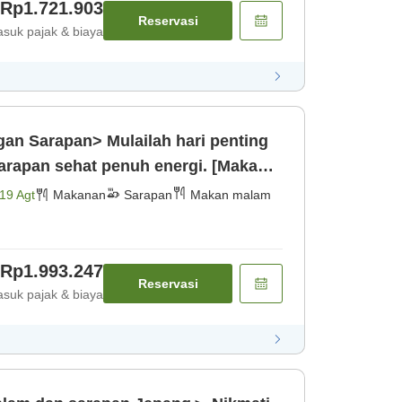
Rp1.721.903
Reservasi
suk pajak & biaya
an Sarapan> Mulailah hari penting
arapan sehat penuh energi. [Makan
19 Agt
Makanan
Sarapan
Makan malam
Rp1.993.247
Reservasi
suk pajak & biaya