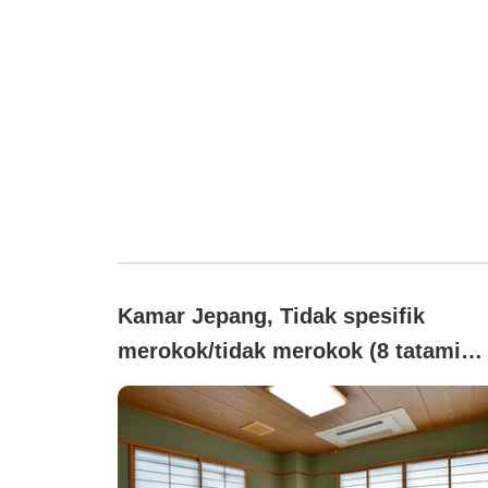
Kamar Jepang, Tidak spesifik
merokok/tidak merokok (8 tatami
dengan dapur kecil (dilengkapi
toilet))