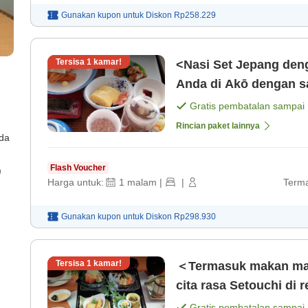
Gunakan kupon untuk
Diskon
Rp258.229
Tersisa
1
kamar!
<Nasi Set Jepang deng
Anda di Akō dengan s
malam] [Sarapan]
Gratis pembatalan sampai
Rincian paket lainnya
ada
Flash Voucher
)
Harga untuk:
1
malam
|
|
Terma
Gunakan kupon untuk
Diskon
Rp298.930
Tersisa
1
kamar!
＜Termasuk makan mal
cita rasa Setouchi di
[Makan malam] [Sarap
Gratis pembatalan sampai