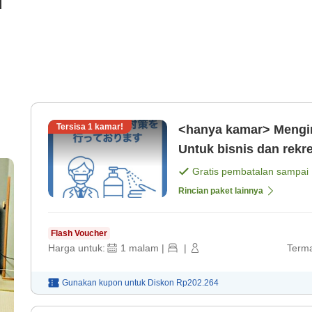
i
Tersisa
1
kamar!
<hanya kamar> Mengina
Untuk bisnis dan rekr
Gratis pembatalan sampai
Rincian paket lainnya
Flash Voucher
Harga untuk:
1
malam
|
|
Terma
Gunakan kupon untuk
Diskon
Rp202.264