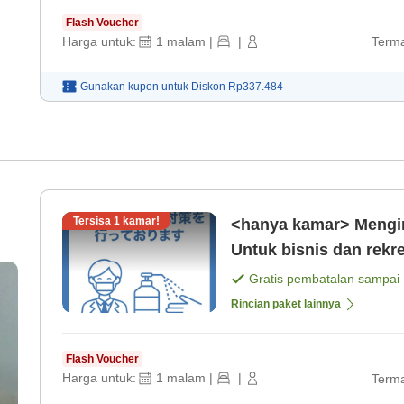
Flash Voucher
Harga untuk:
1
malam
|
|
Terma
Gunakan kupon untuk
Diskon
Rp337.484
Tersisa
1
kamar!
<hanya kamar> Mengina
Untuk bisnis dan rekr
Gratis pembatalan sampai
Rincian paket lainnya
Flash Voucher
Harga untuk:
1
malam
|
|
Terma