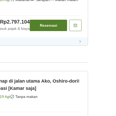
Rp2.797.104
Reservasi
suk pajak & biaya
p di jalan utama Ako, Oshiro-dori!
easi [Kamar saja]
19 Agt
Tanpa makan