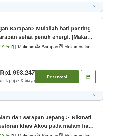
an Sarapan> Mulailah hari penting
arapan sehat penuh energi. [Makan
19 Agt
Makanan
Sarapan
Makan malam
Rp1.993.247
Reservasi
suk pajak & biaya
am dan sarapan Jepang＞ Nikmati
 restoran khas Akou pada malam hari.
an]
13 Agt
Makanan
Sarapan
Makan malam