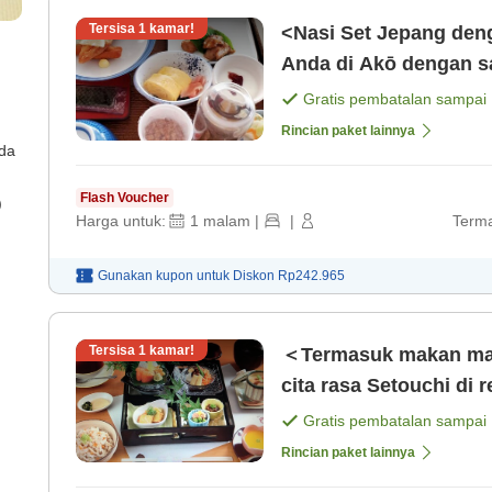
Tersisa
1
kamar!
<Nasi Set Jepang deng
Anda di Akō dengan s
malam] [Sarapan]
Gratis pembatalan sampai
Rincian paket lainnya
ada
Flash Voucher
)
Harga untuk:
1
malam
|
|
Terma
Gunakan kupon untuk
Diskon
Rp242.965
Tersisa
1
kamar!
＜Termasuk makan mal
cita rasa Setouchi di
[Makan malam] [Sarap
Gratis pembatalan sampai
Rincian paket lainnya