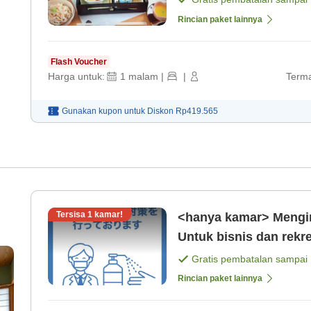
Rincian paket lainnya
Flash Voucher
Harga untuk:
1
malam
|
|
Terma
Gunakan kupon untuk
Diskon
Rp419.565
Tersisa
1
kamar!
<hanya kamar> Mengina
Untuk bisnis dan rekr
Gratis pembatalan sampai
Rincian paket lainnya