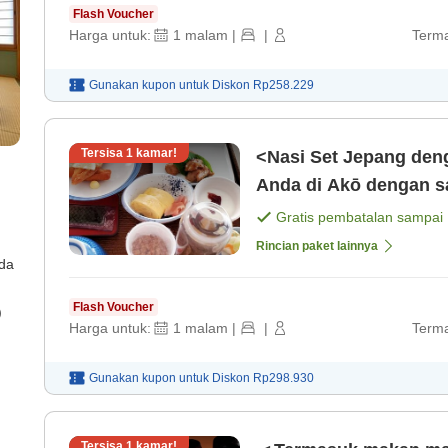
Flash Voucher
Harga untuk:
1
malam
|
|
Terma
Gunakan kupon untuk
Diskon
Rp258.229
Tersisa
1
kamar!
<Nasi Set Jepang deng
Anda di Akō dengan s
malam] [Sarapan]
Gratis pembatalan sampai
Rincian paket lainnya
ada
Flash Voucher
)
Harga untuk:
1
malam
|
|
Terma
Gunakan kupon untuk
Diskon
Rp298.930
Tersisa
1
kamar!