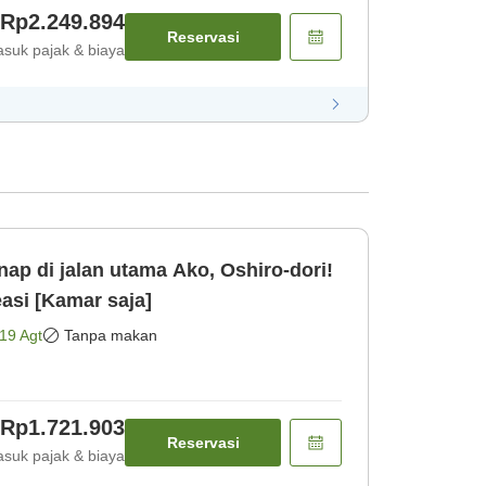
Rp2.249.894
Reservasi
suk pajak & biaya
p di jalan utama Ako, Oshiro-dori!
easi [Kamar saja]
19 Agt
Tanpa makan
Rp1.721.903
Reservasi
suk pajak & biaya