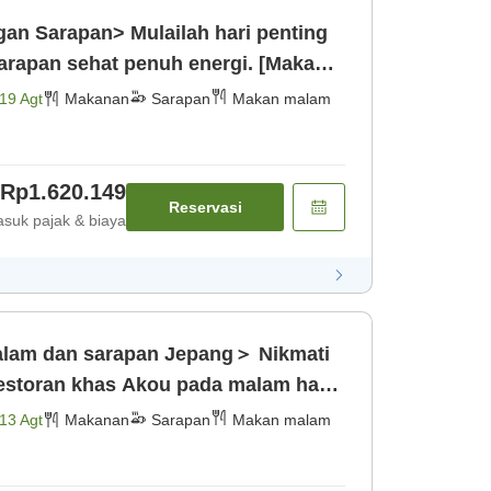
an Sarapan> Mulailah hari penting
arapan sehat penuh energi. [Makan
19 Agt
Makanan
Sarapan
Makan malam
Rp1.620.149
Reservasi
suk pajak & biaya
am dan sarapan Jepang＞ Nikmati
 restoran khas Akou pada malam hari.
an]
13 Agt
Makanan
Sarapan
Makan malam