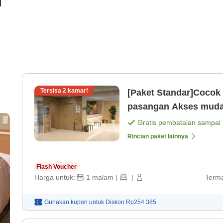
i
Tersisa
2
kamar!
[Paket Standar]Cocok 
pasangan Akse
Gratis pembatalan sampai
Rincian paket lainnya
Flash Voucher
Harga untuk:
1
malam
|
|
Terma
Gunakan kupon untuk
Diskon
Rp254.385