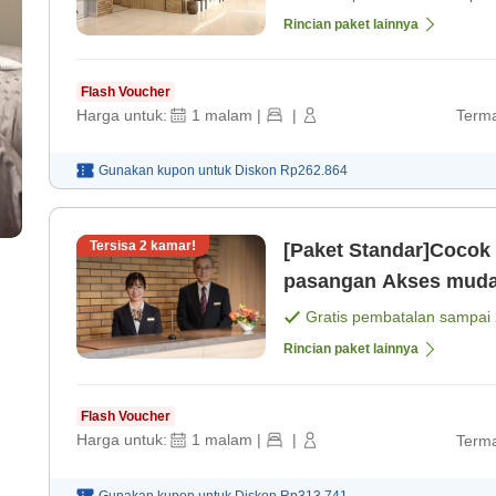
Rincian paket lainnya
Flash Voucher
Harga untuk:
1
malam
|
|
Terma
Gunakan kupon untuk
Diskon
Rp262.864
Tersisa
2
kamar!
[Paket Standar]Cocok 
pasangan Akse
Gratis pembatalan sampai
Rincian paket lainnya
Flash Voucher
Harga untuk:
1
malam
|
|
Terma
Gunakan kupon untuk
Diskon
Rp313.741