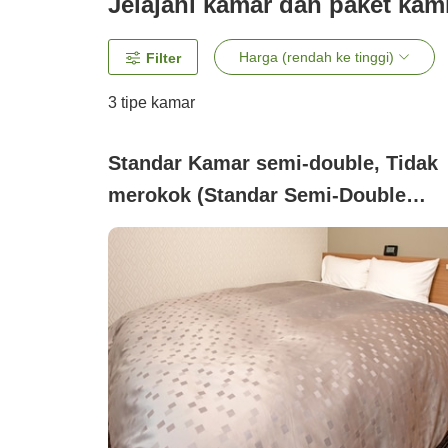
Jelajahi kamar dan paket kam
Harga (rendah ke tinggi)
Filter
3
tipe kamar
Standar Kamar semi-double, Tidak
merokok (Standar Semi-Double
(bebas asap rokok) Lebar Tempat
Tidur 120cm)