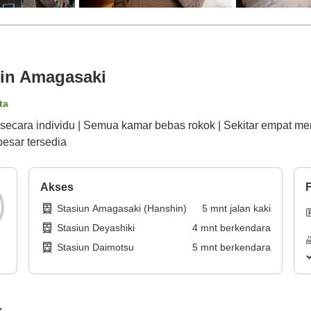
hin Amagasaki
ta
ecara individu | Semua kamar bebas rokok | Sekitar empat meni
esar tersedia
Akses
F
Stasiun Amagasaki (Hanshin)
5
mnt
jalan kaki
Stasiun Deyashiki
4
mnt
berkendara
Stasiun Daimotsu
5
mnt
berkendara