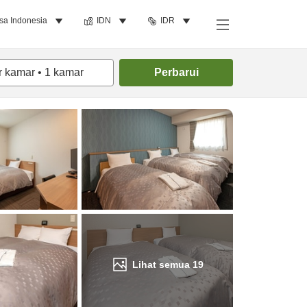
sa Indonesia
IDN
IDR
Cari kamar
r kamar
•
1
kamar
Perbarui
Lihat semua
19