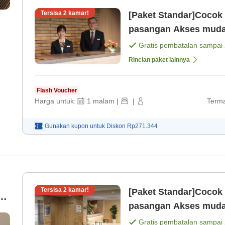
Tersisa
2
kamar!
[Paket Standar]Cocok 
pasangan Akse
Gratis pembatalan sampai
Rincian paket lainnya
Flash Voucher
Harga untuk:
1
malam
|
|
Terma
Gunakan kupon untuk
Diskon
Rp271.344
Tersisa
2
kamar!
[Paket Standar]Cocok 
r
pasangan Akse
uk
Gratis pembatalan sampai