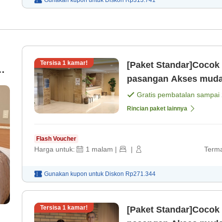
Tersisa
1
kamar!
[Paket Standar]Cocok 
pasangan Akse
Gratis pembatalan sampai
Rincian paket lainnya
Flash Voucher
Harga untuk:
1
malam
|
|
Terma
Gunakan kupon untuk
Diskon
Rp271.344
Tersisa
1
kamar!
[Paket Standar]Cocok 