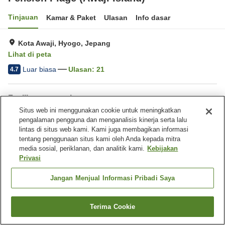
Tinjauan
Kamar & Paket
Ulasan
Info dasar
Kota Awaji, Hyogo, Jepang
Lihat di peta
Luar biasa
Ulasan:
21
4.7
Fasilitas properti
Situs web ini menggunakan cookie untuk meningkatkan
Tempat parkir
Toko
pengalaman pengguna dan menganalisis kinerja serta lalu
Barbekyu
lintas di situs web kami. Kami juga membagikan informasi
tentang penggunaan situs kami oleh Anda kepada mitra
media sosial, periklanan, dan analitik kami.
Kebijakan
Beranda
Jepang
Hyogo
Kota Awaji
Privasi
Pension Plage (Awaji Island)
Jangan Menjual Informasi Pribadi Saya
Terima Cookie
Cari kamar