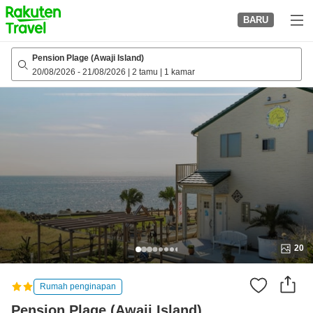
to
BARU
top
page
Pension Plage (Awaji Island)
20/08/2026
-
21/08/2026
|
2 tamu
|
1 kamar
20
Rumah penginapan
Pension Plage (Awaji Island)