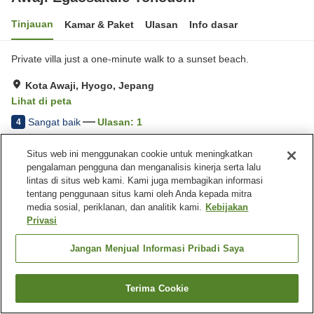
Tinjauan
Kamar & Paket
Ulasan
Info dasar
Private villa just a one-minute walk to a sunset beach.
Kota Awaji, Hyogo, Jepang
Lihat di peta
Sangat baik
Ulasan:
1
4
Situs web ini menggunakan cookie untuk meningkatkan
Fasilitas properti
pengalaman pengguna dan menganalisis kinerja serta lalu
lintas di situs web kami. Kami juga membagikan informasi
Tempat parkir
Ramah hewan peliharaan di
tentang penggunaan situs kami oleh Anda kepada mitra
dalam gedung
media sosial, periklanan, dan analitik kami.
Kebijakan
Privasi
Beranda
Jepang
Hyogo
Kota Awaji
Awaji Egaosakuie Tonouchi
Jangan Menjual Informasi Pribadi Saya
Terima Cookie
Cari kamar