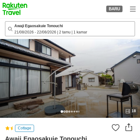
to
BARU
top
page
Awaji Egaosakuie Tonouchi
21/08/2026
-
22/08/2026
|
2 tamu
|
1 kamar
18
Cottage
Awaji Egaosakuie Tonouchi