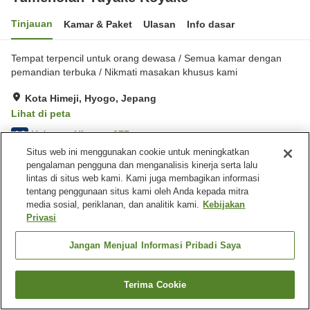
Tinjauan
Kamar & Paket
Ulasan
Info dasar
Tempat terpencil untuk orang dewasa / Semua kamar dengan
pemandian terbuka / Nikmati masakan khusus kami
Kota Himeji, Hyogo, Jepang
Lihat di peta
Hebat
Ulasan:
377
4.6
Situs web ini menggunakan cookie untuk meningkatkan
pengalaman pengguna dan menganalisis kinerja serta lalu
Fasilitas properti
lintas di situs web kami. Kami juga membagikan informasi
tentang penggunaan situs kami oleh Anda kepada mitra
Antar jemput
Pantangan makan (alergi)
media sosial, periklanan, dan analitik kami.
Kebijakan
Pemandian udara terbuka
Restoran Jepang
Privasi
(air panas)
Jangan Menjual Informasi Pribadi Saya
Beranda
Jepang
Hyogo
Kota Himeji
Yumenoian Yuyake Koyake
Terima Cookie
Cari kamar