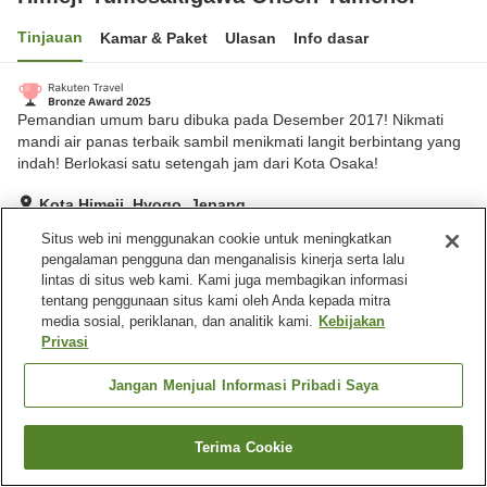
Tinjauan
Kamar & Paket
Ulasan
Info dasar
Pemandian umum baru dibuka pada Desember 2017! Nikmati
mandi air panas terbaik sambil menikmati langit berbintang yang
indah! Berlokasi satu setengah jam dari Kota Osaka!
Kota Himeji, Hyogo, Jepang
Lihat di peta
Situs web ini menggunakan cookie untuk meningkatkan
pengalaman pengguna dan menganalisis kinerja serta lalu
Sangat baik
Ulasan:
905
4.2
lintas di situs web kami. Kami juga membagikan informasi
tentang penggunaan situs kami oleh Anda kepada mitra
media sosial, periklanan, dan analitik kami.
Kebijakan
Fasilitas properti
Privasi
Tempat parkir
Mandi jet
Sauna
Spa / Salon kecantikan
Jangan Menjual Informasi Pribadi Saya
Beranda
Jepang
Hyogo
Kota Himeji
Terima Cookie
Cari kamar
Himeji Yumesakigawa Onsen Yumenoi