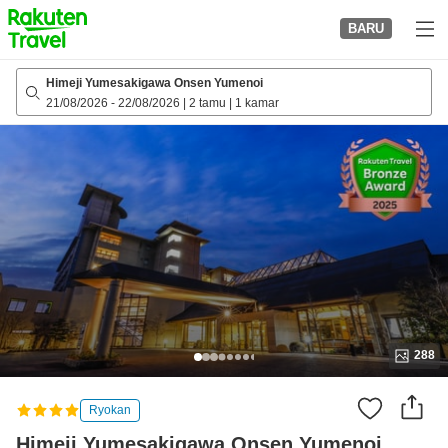
to
BARU
top
page
Himeji Yumesakigawa Onsen Yumenoi
21/08/2026
-
22/08/2026
|
2 tamu
|
1 kamar
288
Ryokan
Himeji Yumesakigawa Onsen Yumenoi