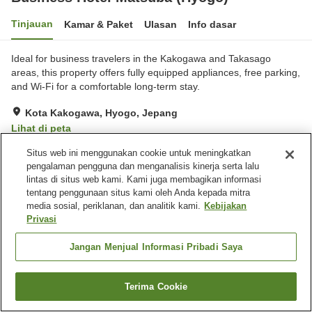
Tinjauan
Kamar & Paket
Ulasan
Info dasar
Ideal for business travelers in the Kakogawa and Takasago
areas, this property offers fully equipped appliances, free parking,
and Wi-Fi for a comfortable long-term stay.
Kota Kakogawa, Hyogo, Jepang
Lihat di peta
Situs web ini menggunakan cookie untuk meningkatkan
Fasilitas properti
pengalaman pengguna dan menganalisis kinerja serta lalu
lintas di situs web kami. Kami juga membagikan informasi
Tempat parkir
Mesin penjual otomatis
tentang penggunaan situs kami oleh Anda kepada mitra
Laundry gratis
Laundry berbayar
media sosial, periklanan, dan analitik kami.
Kebijakan
Privasi
Beranda
Jepang
Hyogo
Kota Kakogawa
Jangan Menjual Informasi Pribadi Saya
Business Hotel Matsuba (Hyogo)
Terima Cookie
Cari kamar