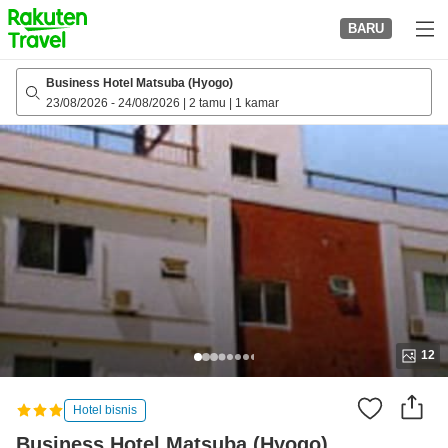
to
BARU
top
page
Business Hotel Matsuba (Hyogo)
23/08/2026
-
24/08/2026
|
2 tamu
|
1 kamar
12
Hotel bisnis
Business Hotel Matsuba (Hyogo)