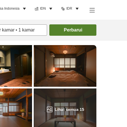
sa Indonesia
IDN
IDR
Cari kamar
r kamar
•
1
kamar
Perbarui
Lihat semua
15