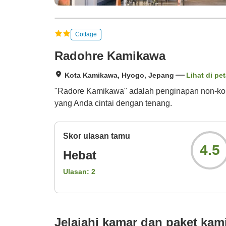
Cottage
Radohre Kamikawa
Kota Kamikawa, Hyogo, Jepang
Lihat di pe
"Radore Kamikawa" adalah penginapan non-kon
yang Anda cintai dengan tenang.
Skor ulasan tamu
4.5
Hebat
Ulasan:
2
Jelajahi kamar dan paket kam