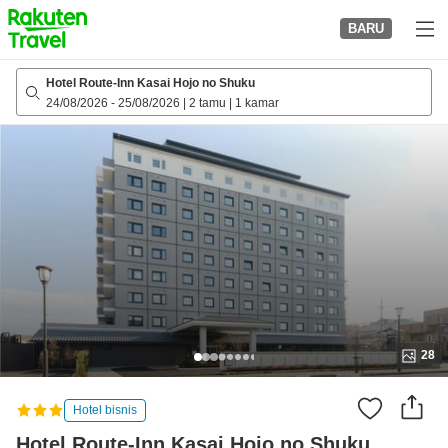
to
BARU
top
page
Hotel Route-Inn Kasai Hojo no Shuku
24/08/2026
-
25/08/2026
|
2 tamu
|
1 kamar
28
Hotel bisnis
Hotel Route-Inn Kasai Hojo no Shuku