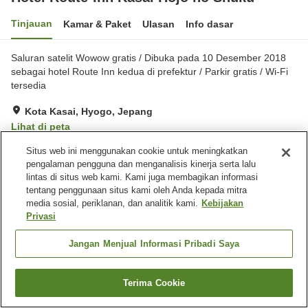
Tinjauan
Kamar & Paket
Ulasan
Info dasar
Saluran satelit Wowow gratis / Dibuka pada 10 Desember 2018
sebagai hotel Route Inn kedua di prefektur / Parkir gratis / Wi-Fi
tersedia
Kota Kasai, Hyogo, Jepang
Lihat di peta
Hebat
Ulasan:
262
4.3
Situs web ini menggunakan cookie untuk meningkatkan
pengalaman pengguna dan menganalisis kinerja serta lalu
lintas di situs web kami. Kami juga membagikan informasi
Fasilitas properti
tentang penggunaan situs kami oleh Anda kepada mitra
media sosial, periklanan, dan analitik kami.
Kebijakan
Tempat parkir
Restoran
Privasi
Mesin penjual otomatis
Pemandian besar
Jangan Menjual Informasi Pribadi Saya
Beranda
Jepang
Hyogo
Kota Kasai
Hotel Route-Inn Kasai Hojo no Shuku
Terima Cookie
Cari kamar