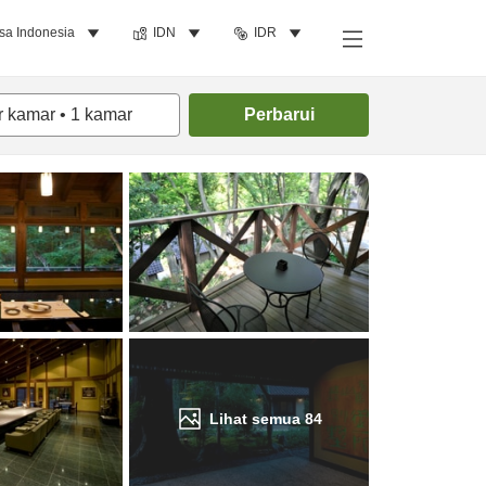
sa Indonesia
IDN
IDR
Cari kamar
r kamar
•
1
kamar
Perbarui
Lihat semua
84