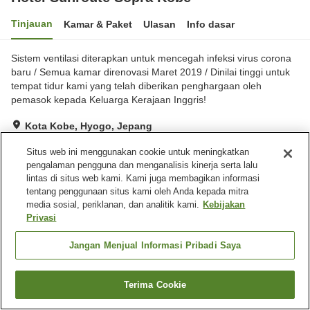
Tinjauan
Kamar & Paket
Ulasan
Info dasar
Sistem ventilasi diterapkan untuk mencegah infeksi virus corona
baru / Semua kamar direnovasi Maret 2019 / Dinilai tinggi untuk
tempat tidur kami yang telah diberikan penghargaan oleh
pemasok kepada Keluarga Kerajaan Inggris!
Kota Kobe, Hyogo, Jepang
Lihat di peta
Situs web ini menggunakan cookie untuk meningkatkan
Sangat baik
Ulasan:
393
4.2
pengalaman pengguna dan menganalisis kinerja serta lalu
lintas di situs web kami. Kami juga membagikan informasi
tentang penggunaan situs kami oleh Anda kepada mitra
Fasilitas properti
media sosial, periklanan, dan analitik kami.
Kebijakan
Privasi
Tempat parkir
Spa / Salon kecantikan
Restoran
Mesin penjual otomatis
Jangan Menjual Informasi Pribadi Saya
Beranda
Jepang
Hyogo
Kota Kobe
Terima Cookie
Hotel Sunroute Sopra Kobe
Cari kamar