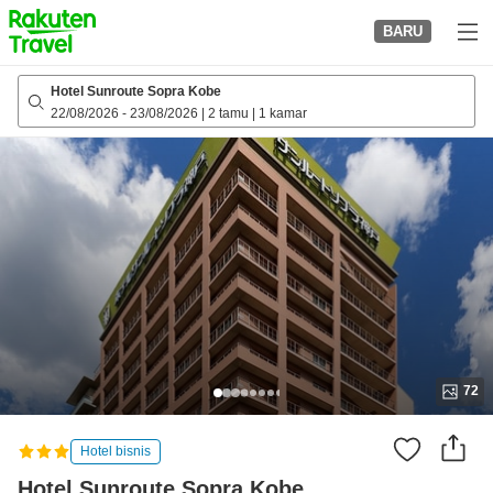
to
BARU
top
page
Hotel Sunroute Sopra Kobe
22/08/2026
-
23/08/2026
|
2 tamu
|
1 kamar
72
Hotel bisnis
Hotel Sunroute Sopra Kobe