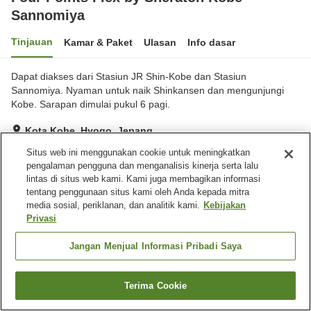
Sannomiya
Tinjauan
Kamar & Paket
Ulasan
Info dasar
Dapat diakses dari Stasiun JR Shin-Kobe dan Stasiun
Sannomiya. Nyaman untuk naik Shinkansen dan mengunjungi
Kobe. Sarapan dimulai pukul 6 pagi.
Kota Kobe, Hyogo, Jepang
Lihat di peta
Situs web ini menggunakan cookie untuk meningkatkan
pengalaman pengguna dan menganalisis kinerja serta lalu
Hebat
Ulasan:
247
4.3
lintas di situs web kami. Kami juga membagikan informasi
tentang penggunaan situs kami oleh Anda kepada mitra
media sosial, periklanan, dan analitik kami.
Kebijakan
Fasilitas properti
Privasi
Wi-Fi
Restoran
Benar-benar bebas rokok
Area tertentu bisa merokok
Jangan Menjual Informasi Pribadi Saya
Beranda
Jepang
Hyogo
Kota Kobe
Terima Cookie
Cari kamar
Four Points Flex by Sheraton Kobe Sannomiya