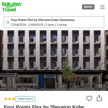
to
BARU
top
page
Four Points Flex by Sheraton Kobe Sannomiya
22/08/2026
-
23/08/2026
|
2 tamu
|
1 kamar
1
Hotel bisnis
Four Points Flex by Sheraton Kobe