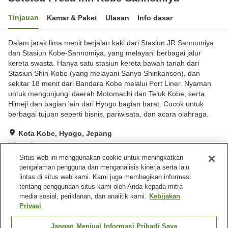
Tinjauan
Kamar & Paket
Ulasan
Info dasar
Dalam jarak lima menit berjalan kaki dari Stasiun JR Sannomiya
dan Stasiun Kobe-Sannomiya, yang melayani berbagai jalur
kereta swasta. Hanya satu stasiun kereta bawah tanah dari
Stasiun Shin-Kobe (yang melayani Sanyo Shinkansen), dan
sekitar 18 menit dari Bandara Kobe melalui Port Liner. Nyaman
untuk mengunjungi daerah Motomachi dan Teluk Kobe, serta
Himeji dan bagian lain dari Hyogo bagian barat. Cocok untuk
berbagai tujuan seperti bisnis, pariwisata, dan acara olahraga.
Kota Kobe, Hyogo, Jepang
Lihat di peta
Situs web ini menggunakan cookie untuk meningkatkan
Sangat baik
Ulasan:
289
4.2
pengalaman pengguna dan menganalisis kinerja serta lalu
lintas di situs web kami. Kami juga membagikan informasi
tentang penggunaan situs kami oleh Anda kepada mitra
Fasilitas properti
media sosial, periklanan, dan analitik kami.
Kebijakan
Wi-Fi
Lima menit berjalan kaki ke
Privasi
stasiun
Benar-benar bebas rokok
Area tertentu bisa merokok
Jangan Menjual Informasi Pribadi Saya