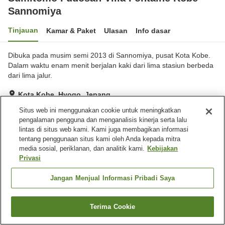
Sannomiya
Tinjauan
Kamar & Paket
Ulasan
Info dasar
Dibuka pada musim semi 2013 di Sannomiya, pusat Kota Kobe.
Dalam waktu enam menit berjalan kaki dari lima stasiun berbeda
dari lima jalur.
Kota Kobe, Hyogo, Jepang
Lihat di peta
Situs web ini menggunakan cookie untuk meningkatkan
pengalaman pengguna dan menganalisis kinerja serta lalu
Hebat
Ulasan:
379
4.3
lintas di situs web kami. Kami juga membagikan informasi
tentang penggunaan situs kami oleh Anda kepada mitra
media sosial, periklanan, dan analitik kami.
Kebijakan
Fasilitas properti
Privasi
Wi-Fi
Mesin penjual otomatis
Microwave bersama
Laundry berbayar
Jangan Menjual Informasi Pribadi Saya
Beranda
Jepang
Hyogo
Kota Kobe
Terima Cookie
Cari kamar
Sumitomo Fudosan Villa Fontaine Kobe-Sannomiya