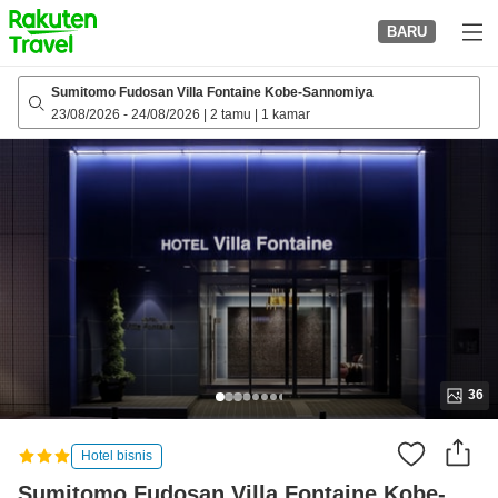
to
BARU
top
page
Sumitomo Fudosan Villa Fontaine Kobe-Sannomiya
23/08/2026
-
24/08/2026
|
2 tamu
|
1 kamar
36
Hotel bisnis
Sumitomo Fudosan Villa Fontaine Kobe-