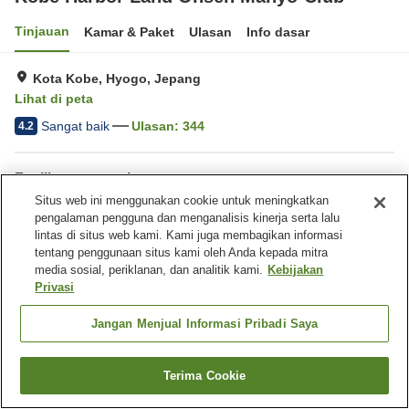
Tinjauan
Kamar & Paket
Ulasan
Info dasar
Kota Kobe, Hyogo, Jepang
Lihat di peta
Sangat baik
Ulasan:
344
4.2
Fasilitas properti
Situs web ini menggunakan cookie untuk meningkatkan
Sauna
Spa / Salon kecantikan
pengalaman pengguna dan menganalisis kinerja serta lalu
Restoran
Toko
lintas di situs web kami. Kami juga membagikan informasi
tentang penggunaan situs kami oleh Anda kepada mitra
media sosial, periklanan, dan analitik kami.
Kebijakan
Beranda
Jepang
Hyogo
Kota Kobe
Privasi
Kobe Harbor Land Onsen Manyo-Club
Jangan Menjual Informasi Pribadi Saya
Terima Cookie
Cari kamar