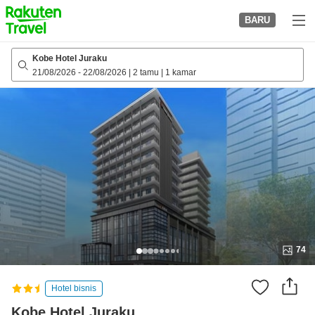
to
BARU
top
page
Kobe Hotel Juraku
21/08/2026
-
22/08/2026
|
2 tamu
|
1 kamar
74
Hotel bisnis
Kobe Hotel Juraku