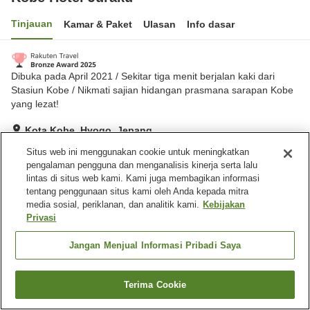
Tinjauan
Kamar & Paket
Ulasan
Info dasar
Dibuka pada April 2021 / Sekitar tiga menit berjalan kaki dari
Stasiun Kobe / Nikmati sajian hidangan prasmana sarapan Kobe
yang lezat!
Kota Kobe, Hyogo, Jepang
Lihat di peta
Situs web ini menggunakan cookie untuk meningkatkan
pengalaman pengguna dan menganalisis kinerja serta lalu
Hebat
Ulasan:
1,472
4.5
lintas di situs web kami. Kami juga membagikan informasi
tentang penggunaan situs kami oleh Anda kepada mitra
media sosial, periklanan, dan analitik kami.
Kebijakan
Fasilitas properti
Privasi
Restoran
Mesin penjual otomatis
Laundry berbayar
Pengiriman ke rumah
Jangan Menjual Informasi Pribadi Saya
Beranda
Jepang
Hyogo
Kota Kobe
Kobe Hotel Juraku
Terima Cookie
Cari kamar