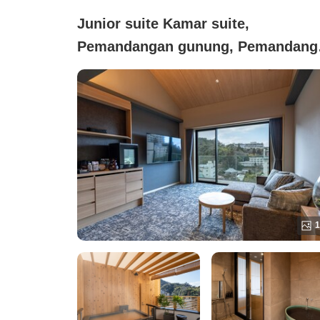
Junior suite Kamar suite,
Pemandangan gunung, Pemandang
kehidupan malam, Tidak merokok
(【301】Eigetsu/Kamar dengan
Pemandian Air Panas Terbuka Kins
(60 meter persegi))
1