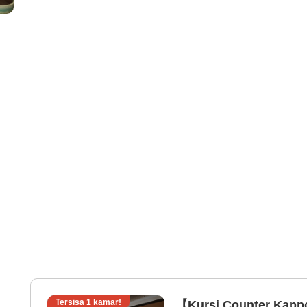
Tersisa
1
kamar!
【Kursi Counter Kapp