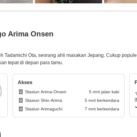
go Arima Onsen
h Tadamichi Ota, seorang ahli masakan Jepang. Cukup populer
n tepat di depan para tamu.
Akses
F
Stasiun Arima-Onsen
5
mnt
jalan kaki
Stasiun Shin-Arima
5
mnt
berkendara
Stasiun Arimaguchi
7
mnt
berkendara
i