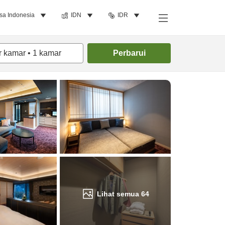
sa Indonesia
IDN
IDR
Cari kamar
r kamar
•
1
kamar
Perbarui
Lihat semua
64