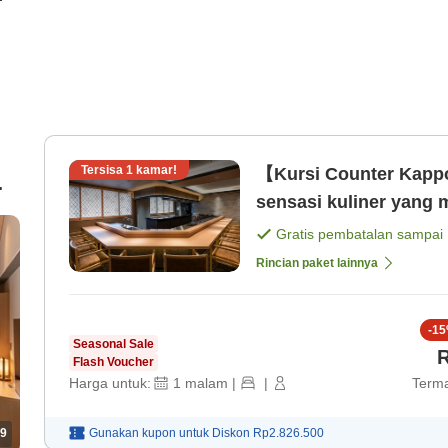
Tersisa
1
kamar!
【Kursi Counter Kapp
Gratis pembatalan sampai
n
Rincian paket lainnya
-
15
Seasonal Sale
R
Flash Voucher
Harga untuk:
1
malam
|
|
Terma
9
Gunakan kupon untuk
Diskon
Rp2.826.500