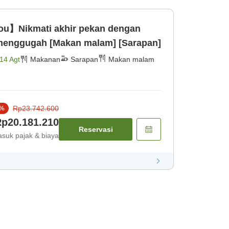
ou】Nikmati akhir pekan dengan
sensasi kuliner yang menggugah [Makan malam] [Sarapan]
14 Agt
Makanan
Sarapan
Makan malam
Rp23.742.600
%
p20.181.210
Reservasi
suk pajak & biaya