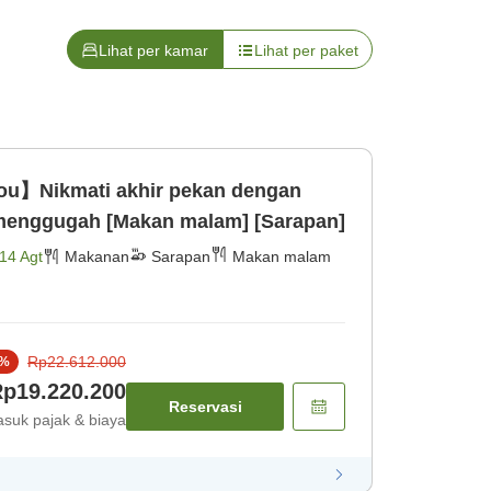
Lihat per kamar
Lihat per paket
ou】Nikmati akhir pekan dengan
sensasi kuliner yang menggugah [Makan malam] [Sarapan]
14 Agt
Makanan
Sarapan
Makan malam
Rp22.612.000
%
p19.220.200
Reservasi
suk pajak & biaya