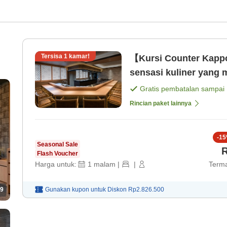
Tersisa
1
kamar!
【Kursi Counter Kapp
Gratis pembatalan sampai
Rincian paket lainnya
-
15
Seasonal Sale
R
Flash Voucher
Harga untuk:
1
malam
|
|
Terma
9
Gunakan kupon untuk
Diskon
Rp2.826.500