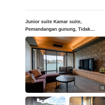
Junior suite Kamar suite,
Pemandangan gunung, Tidak
merokok (【103】Satsuki/Kamar
dengan Pemandian Air Panas
Terbuka Kinsen (65 m²))