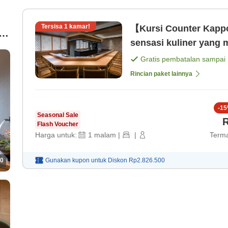
Tersisa
1
kamar!
【Kursi Counter Kapp
an
Gratis pembatalan sampai
Rincian paket lainnya
en
-
15
Seasonal Sale
R
Flash Voucher
Harga untuk:
1
malam
|
|
Terma
0
Gunakan kupon untuk
Diskon
Rp2.826.500