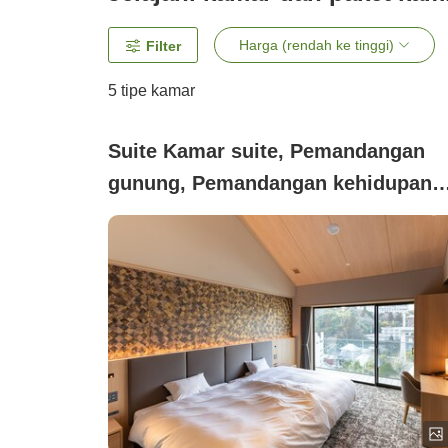
Harga (rendah ke tinggi)
Filter
5
tipe kamar
Suite Kamar suite, Pemandangan
gunung, Pemandangan kehidupan
malam, Tidak merokok (【302】
Sougetsu/Kamar dengan Pemandia
Air Panas Luar Ruangan Kinsen (65
meter persegi))