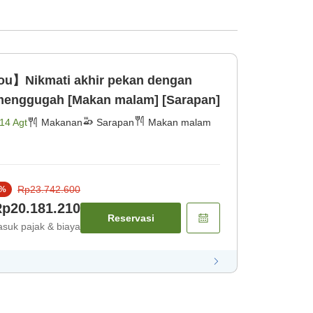
ou】Nikmati akhir pekan dengan
sensasi kuliner yang menggugah [Makan malam] [Sarapan]
14 Agt
Makanan
Sarapan
Makan malam
Rp23.742.600
%
p20.181.210
Reservasi
suk pajak & biaya