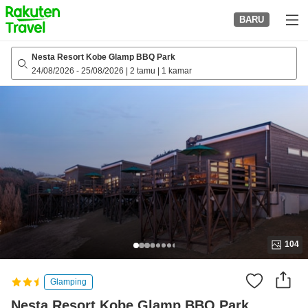
to
BARU
top
page
Nesta Resort Kobe Glamp BBQ Park
24/08/2026
-
25/08/2026
|
2 tamu
|
1 kamar
104
Glamping
Nesta Resort Kobe Glamp BBQ Park