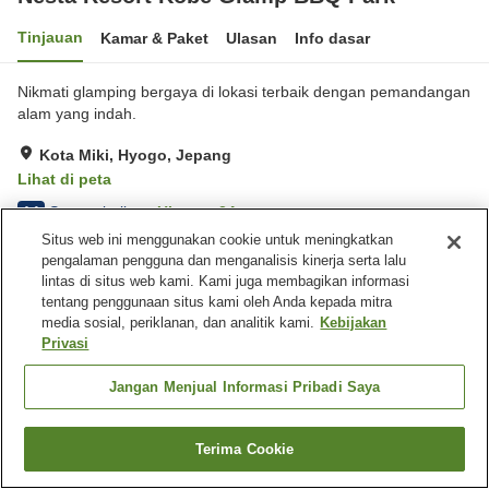
Tinjauan
Kamar & Paket
Ulasan
Info dasar
Nikmati glamping bergaya di lokasi terbaik dengan pemandangan
alam yang indah.
Kota Miki, Hyogo, Jepang
Lihat di peta
Sangat baik
Ulasan:
34
4.1
Situs web ini menggunakan cookie untuk meningkatkan
pengalaman pengguna dan menganalisis kinerja serta lalu
Fasilitas properti
lintas di situs web kami. Kami juga membagikan informasi
tentang penggunaan situs kami oleh Anda kepada mitra
Tempat parkir
Sauna
media sosial, periklanan, dan analitik kami.
Kebijakan
Barbekyu
Pemandian udara terbuka
Privasi
(air panas)
Jangan Menjual Informasi Pribadi Saya
Beranda
Jepang
Hyogo
Kota Miki
Nesta Resort Kobe Glamp BBQ Park
Terima Cookie
Cari kamar