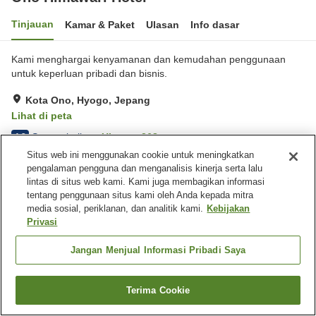
Tinjauan
Kamar & Paket
Ulasan
Info dasar
Kami menghargai kenyamanan dan kemudahan penggunaan
untuk keperluan pribadi dan bisnis.
Kota Ono, Hyogo, Jepang
Lihat di peta
Sangat baik
Ulasan:
268
4.2
Situs web ini menggunakan cookie untuk meningkatkan
pengalaman pengguna dan menganalisis kinerja serta lalu
Fasilitas properti
lintas di situs web kami. Kami juga membagikan informasi
tentang penggunaan situs kami oleh Anda kepada mitra
Tempat parkir
Restoran
media sosial, periklanan, dan analitik kami.
Kebijakan
Kafe
Mesin penjual otomatis
Privasi
Jangan Menjual Informasi Pribadi Saya
Beranda
Jepang
Hyogo
Kota Ono
Ono Himawari Hotel
Terima Cookie
Cari kamar