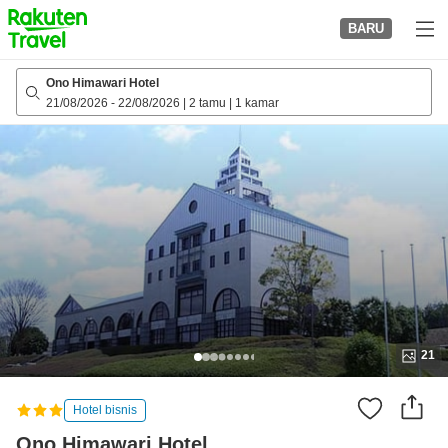
to
BARU
top
page
Ono Himawari Hotel
21/08/2026
-
22/08/2026
|
2 tamu
|
1 kamar
21
Hotel bisnis
Ono Himawari Hotel