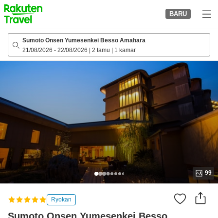
to
BARU
top
page
Sumoto Onsen Yumesenkei Besso Amahara
21/08/2026
-
22/08/2026
|
2 tamu
|
1 kamar
99
Ryokan
Sumoto Onsen Yumesenkei Besso