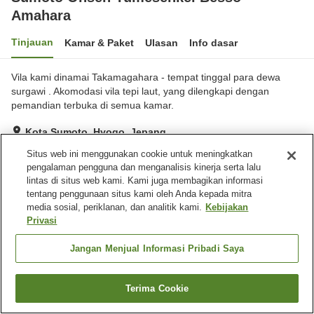
Amahara
Tinjauan
Kamar & Paket
Ulasan
Info dasar
Vila kami dinamai Takamagahara - tempat tinggal para dewa
surgawi . Akomodasi vila tepi laut, yang dilengkapi dengan
pemandian terbuka di semua kamar.
Kota Sumoto, Hyogo, Jepang
Lihat di peta
Situs web ini menggunakan cookie untuk meningkatkan
pengalaman pengguna dan menganalisis kinerja serta lalu
Hebat
Ulasan:
67
4.7
lintas di situs web kami. Kami juga membagikan informasi
tentang penggunaan situs kami oleh Anda kepada mitra
media sosial, periklanan, dan analitik kami.
Kebijakan
Fasilitas properti
Privasi
Wi-Fi
Sauna
Restoran
Lounge
Jangan Menjual Informasi Pribadi Saya
Beranda
Jepang
Hyogo
Kota Sumoto
Terima Cookie
Cari kamar
Sumoto Onsen Yumesenkei Besso Amahara