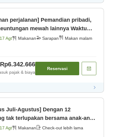
an perjalanan] Pemandian pribadi,
euntungan mewah lainnya Waktu
g [Makan malam] [Sarapan]
17 Agt
Makanan
Sarapan
Makan malam
Rp6.342.666
Reservasi
suk pajak & biaya
us Juli-Agustus] Dengan 12
[Makan malam] [Sarapan]
17 Agt
Makanan
Check-out lebih lama