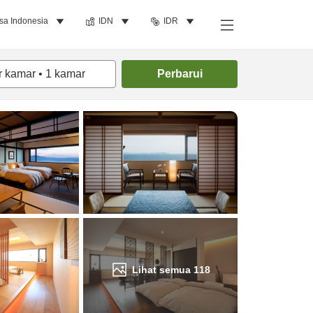
sa Indonesia
IDN
IDR
Cari kamar
r kamar
•
1
kamar
Perbarui
Lihat semua
118