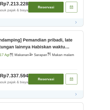
Rp7.213.228
Reservasi
suk pajak & biaya
ndamping] Pemandian pribadi, late
ainnya Habiskan waktu
ng y [Makan malam] [Sarapan]
17 Agt
Makanan
Sarapan
Makan malam
Rp7.337.594
Reservasi
suk pajak & biaya