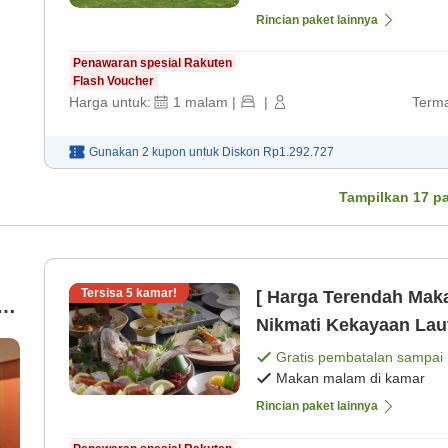
Rincian paket lainnya
Penawaran spesial Rakuten
Flash Voucher
Harga untuk:
1
malam
|
|
Terma
Gunakan 2 kupon untuk
Diskon
Rp1.292.727
Tampilkan
17
pa
Tersisa
5
kamar!
[ Harga Terendah Mak
g
Nikmati Kekayaan Lau
Perjalanan Kuliner P
Gratis pembatalan sampai
Makan malam di kamar
Rincian paket lainnya