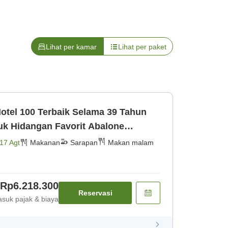
Lihat per kamar
Lihat per paket
otel 100 Terbaik Selama 39 Tahun
uk Hidangan Favorit Abalone
nsen Sum [Makan malam] [Sarapan]
17 Agt
Makanan
Sarapan
Makan malam
Rp6.218.300
Reservasi
suk pajak & biaya