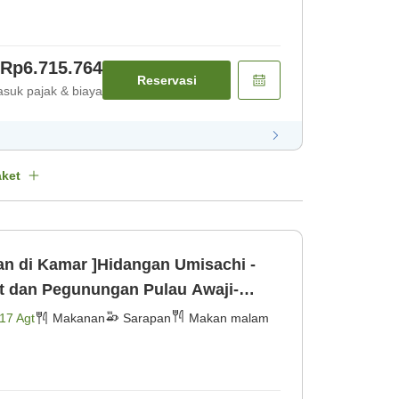
Rp6.715.764
Reservasi
suk pajak & biaya
ket
an di Kamar ]Hidangan Umisachi -
t dan Pegunungan Pulau Awaji-
ulau[Mak [Makan malam] [Sarapan]
17 Agt
Makanan
Sarapan
Makan malam