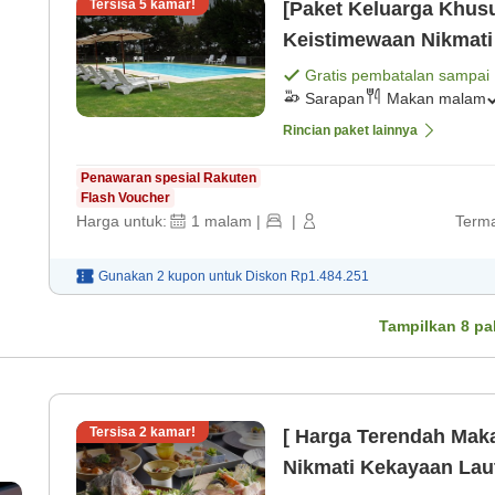
Tersisa
5
kamar!
[Paket Keluarga Khus
Keistimewaan Nikmati hari yang tak terlupakan bersama
anak-anak[Makan di K
Gratis pembatalan sampai
Sarapan
Makan malam
Rincian paket lainnya
Penawaran spesial Rakuten
Flash Voucher
Harga untuk:
1
malam
|
|
Terma
Gunakan 2 kupon untuk
Diskon
Rp1.484.251
Tampilkan
8
pa
Tersisa
2
kamar!
[ Harga Terendah Mak
Nikmati Kekayaan Lau