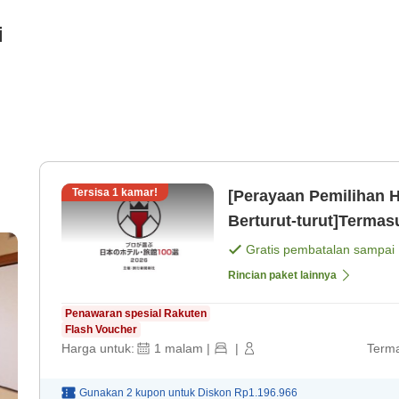
i
Tersisa
1
kamar!
[Perayaan Pemilihan H
Berturut-turut]Termas
an
Panggang! Nikmati O
Gratis pembatalan sampai
Rincian paket lainnya
Penawaran spesial Rakuten
Flash Voucher
Harga untuk:
1
malam
|
|
Terma
Gunakan 2 kupon untuk
Diskon
Rp1.196.966