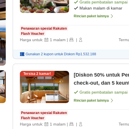
Perjalanan Kuliner P
Gratis pembatalan sampai
Makan malam di kamar
Rincian paket lainnya
Penawaran spesial Rakuten
Flash Voucher
Harga untuk:
1
malam
|
|
Terma
Gunakan 2 kupon untuk
Diskon
Rp1.532.188
3
Tersisa
2
kamar!
[Diskon 50% untuk Pe
check-out, dan 5 keuntungan l
istimewa bersama ora
Gratis pembatalan sampai
Rincian paket lainnya
Penawaran spesial Rakuten
Flash Voucher
Harga untuk:
1
malam
|
|
Terma