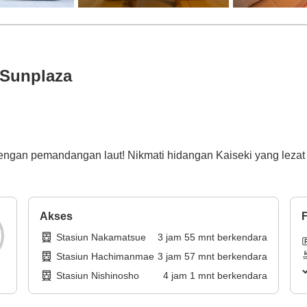
 Sunplaza
engan pemandangan laut! Nikmati hidangan Kaiseki yang lezat 
Akses
F
Stasiun Nakamatsue
3
jam
55
mnt
berkendara
Stasiun Hachimanmae
3
jam
57
mnt
berkendara
Stasiun Nishinosho
4
jam
1
mnt
berkendara