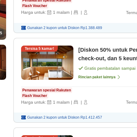
Penawaran spesial Rakuten
Flash Voucher
Harga untuk:
1
malam
|
|
Terma
Gunakan 2 kupon untuk
Diskon
Rp1.388.489
5
Tersisa
5
kamar!
[Diskon 50% untuk Pe
check-out, dan 5 keuntungan l
istimewa bersama ora
Gratis pembatalan sampai
Rincian paket lainnya
Penawaran spesial Rakuten
Flash Voucher
Harga untuk:
1
malam
|
|
Terma
Gunakan 2 kupon untuk
Diskon
Rp1.412.457