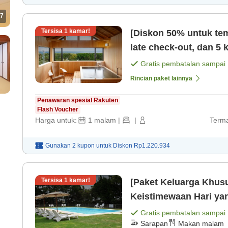
7
Tersisa
1
kamar!
[Diskon 50% untuk tem
late check-out, dan 5 k
spesial bersama oran
Gratis pembatalan sampai
Rincian paket lainnya
Penawaran spesial Rakuten
Flash Voucher
Harga untuk:
1
malam
|
|
Terma
Gunakan 2 kupon untuk
Diskon
Rp1.220.934
Tersisa
1
kamar!
[Paket Keluarga Khus
Keistimewaan Hari yang tak terlupakan bersama anak-anak
Anda[Tempat Makan] 
Gratis pembatalan sampai
Sarapan
Makan malam