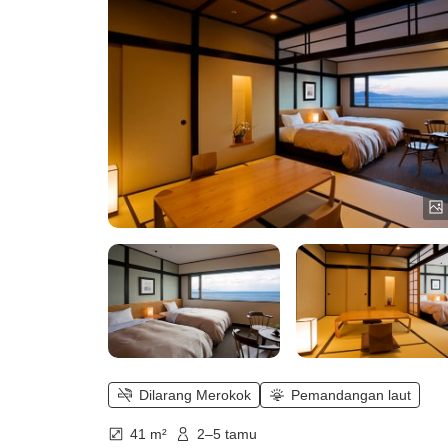
Pengalaman luar biasa dengan
pemandangan indah dari lantai
tertinggi)
Dilarang Merokok
Pemandangan laut
41 m²
2–5 tamu