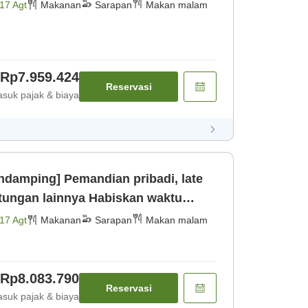
ulau[Mak [Makan malam] [Sarapan]
17 Agt
Makanan
Sarapan
Makan malam
Rp7.959.424
Reservasi
suk pajak & biaya
ndamping] Pemandian pribadi, late
ainnya Habiskan waktu
ng y [Makan malam] [Sarapan]
17 Agt
Makanan
Sarapan
Makan malam
Rp8.083.790
Reservasi
suk pajak & biaya