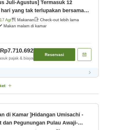
us Juli-Agustus] Termasuk 12
amar] [Makan malam] [Sarapan]
17 Agt
Makanan
Check-out lebih lama
Makan malam di kamar
Rp7.710.692
Reservasi
suk pajak & biaya
ket
an di Kamar ]Hidangan Umisachi -
t dan Pegunungan Pulau Awaji-