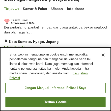
Tinjauan
Kamar & Paket
Ulasan
Info dasar
Bersantailah di pantai! Tempat luar biasa untuk barbekyu seafood
dan olahraga laut!
Kota Sumoto, Hyogo, Jepang
Lihat di peta
Situs web ini menggunakan cookie untuk meningkatkan
Sangat baik
Ulasan:
270
4
pengalaman pengguna dan menganalisis kinerja serta lalu
lintas di situs web kami. Kami juga membagikan informasi
Fasilitas properti
tentang penggunaan situs kami oleh Anda kepada mitra
media sosial, periklanan, dan analitik kami.
Kebijakan
Wi-Fi
Restoran
Privasi
Parkir gratis
Pemandian besar
Jangan Menjual Informasi Pribadi Saya
Beranda
Jepang
Hyogo
Kota Sumoto
Sea Aiga Kaigetsu (Awajishima)
Terima Cookie
Cari kamar