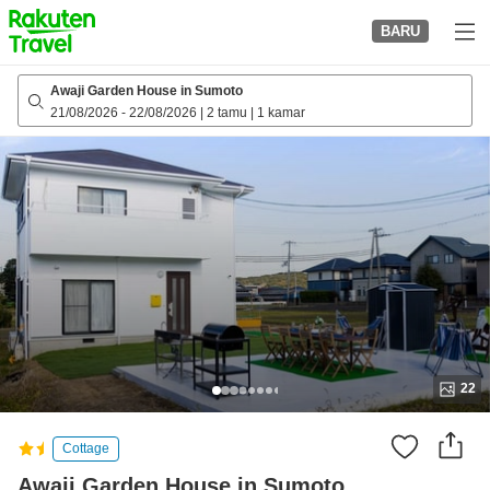
to
BARU
top
page
Awaji Garden House in Sumoto
21/08/2026
-
22/08/2026
|
2 tamu
|
1 kamar
22
Cottage
Awaji Garden House in Sumoto