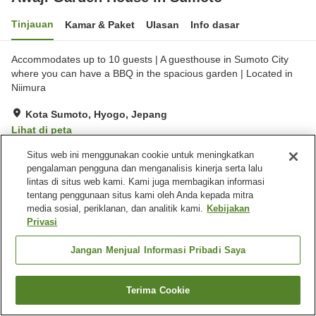
Tinjauan
Kamar & Paket
Ulasan
Info dasar
Accommodates up to 10 guests | A guesthouse in Sumoto City
where you can have a BBQ in the spacious garden | Located in
Niimura
Kota Sumoto, Hyogo, Jepang
Lihat di peta
Sangat baik
Ulasan:
6
4.2
Situs web ini menggunakan cookie untuk meningkatkan
pengalaman pengguna dan menganalisis kinerja serta lalu
lintas di situs web kami. Kami juga membagikan informasi
Fasilitas properti
tentang penggunaan situs kami oleh Anda kepada mitra
media sosial, periklanan, dan analitik kami.
Kebijakan
Tempat parkir
Privasi
Beranda
Jepang
Hyogo
Kota Sumoto
Jangan Menjual Informasi Pribadi Saya
Awaji Garden House in Sumoto
Terima Cookie
Cari kamar