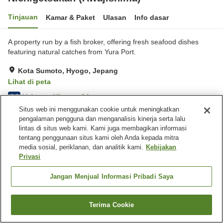
Tinjauan
Kamar & Paket
Ulasan
Info dasar
A property run by a fish broker, offering fresh seafood dishes
featuring natural catches from Yura Port.
Kota Sumoto, Hyogo, Jepang
Lihat di peta
Hebat
Ulasan:
24
4.4
Situs web ini menggunakan cookie untuk meningkatkan
pengalaman pengguna dan menganalisis kinerja serta lalu
Fasilitas properti
lintas di situs web kami. Kami juga membagikan informasi
tentang penggunaan situs kami oleh Anda kepada mitra
Tempat parkir
Aula perjamuan
media sosial, periklanan, dan analitik kami.
Kebijakan
Privasi
Beranda
Jepang
Hyogo
Kota Sumoto
Nichigetsukan (Awajishima)
Jangan Menjual Informasi Pribadi Saya
Terima Cookie
Cari kamar