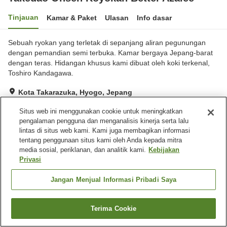
Tinjauan
Kamar & Paket
Ulasan
Info dasar
Sebuah ryokan yang terletak di sepanjang aliran pegunungan
dengan pemandian semi terbuka. Kamar bergaya Jepang-barat
dengan teras. Hidangan khusus kami dibuat oleh koki terkenal,
Toshiro Kandagawa.
Kota Takarazuka, Hyogo, Jepang
Lihat di peta
Situs web ini menggunakan cookie untuk meningkatkan
Hebat
Ulasan:
95
4.6
pengalaman pengguna dan menganalisis kinerja serta lalu
lintas di situs web kami. Kami juga membagikan informasi
tentang penggunaan situs kami oleh Anda kepada mitra
Fasilitas properti
media sosial, periklanan, dan analitik kami.
Kebijakan
Privasi
Tempat parkir
Spa / Salon kecantikan
Restoran
Makan pribadi
Jangan Menjual Informasi Pribadi Saya
Beranda
Jepang
Hyogo
Kota Takarazuka
Terima Cookie
Takedao Onsen Koyokan Bettei Azalee
Cari kamar