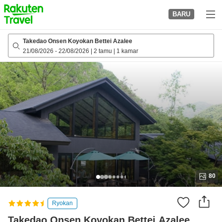
to
BARU
top
page
Takedao Onsen Koyokan Bettei Azalee
21/08/2026
-
22/08/2026
|
2 tamu
|
1 kamar
80
Ryokan
Takedao Onsen Koyokan Bettei Azalee