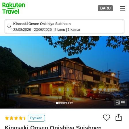
to
BARU
top
page
Kinosaki Onsen Onishiya Suishoen
22/08/2026
-
23/08/2026
|
2 tamu
|
1 kamar
88
Ryokan
Kinosaki Onsen Onishiya Suishoen