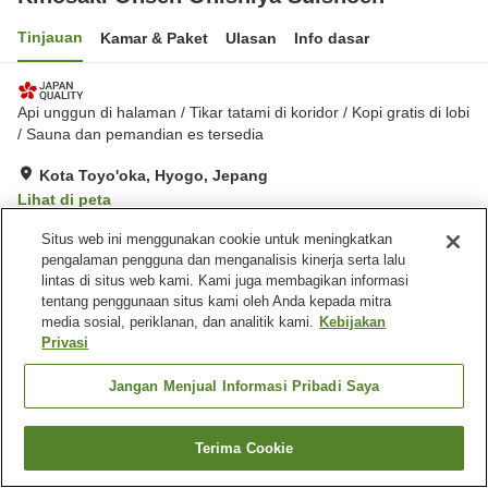
Tinjauan
Kamar & Paket
Ulasan
Info dasar
Api unggun di halaman / Tikar tatami di koridor / Kopi gratis di lobi
/ Sauna dan pemandian es tersedia
Kota Toyo'oka, Hyogo, Jepang
Lihat di peta
Hebat
Ulasan:
254
4.6
Situs web ini menggunakan cookie untuk meningkatkan
pengalaman pengguna dan menganalisis kinerja serta lalu
lintas di situs web kami. Kami juga membagikan informasi
Fasilitas properti
tentang penggunaan situs kami oleh Anda kepada mitra
media sosial, periklanan, dan analitik kami.
Kebijakan
Wi-Fi
Mata air panas di dalam
Privasi
gedung
Mandi jet
Sauna
Jangan Menjual Informasi Pribadi Saya
Beranda
Jepang
Hyogo
Kota Toyo'oka
Kinosaki Onsen Onishiya Suishoen
Terima Cookie
Cari kamar