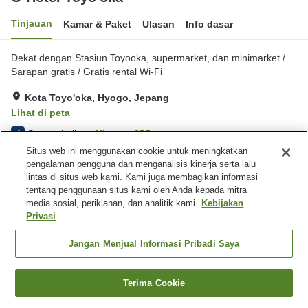
Tinjauan
Kamar & Paket
Ulasan
Info dasar
Dekat dengan Stasiun Toyooka, supermarket, dan minimarket /
Sarapan gratis / Gratis rental Wi-Fi
Kota Toyo'oka, Hyogo, Jepang
Lihat di peta
Sangat baik
Ulasan:
355
4
Situs web ini menggunakan cookie untuk meningkatkan
pengalaman pengguna dan menganalisis kinerja serta lalu
Fasilitas properti
lintas di situs web kami. Kami juga membagikan informasi
tentang penggunaan situs kami oleh Anda kepada mitra
Tempat parkir
Mesin penjual otomatis
media sosial, periklanan, dan analitik kami.
Kebijakan
Ruang rapat
Laundry berbayar
Privasi
Jangan Menjual Informasi Pribadi Saya
Beranda
Jepang
Hyogo
Kota Toyo'oka
O Hotel Toyo'oka
Terima Cookie
Cari kamar