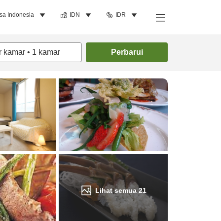
sa Indonesia
IDN
IDR
Cari kamar
r kamar
•
1
kamar
Perbarui
Lihat semua
21