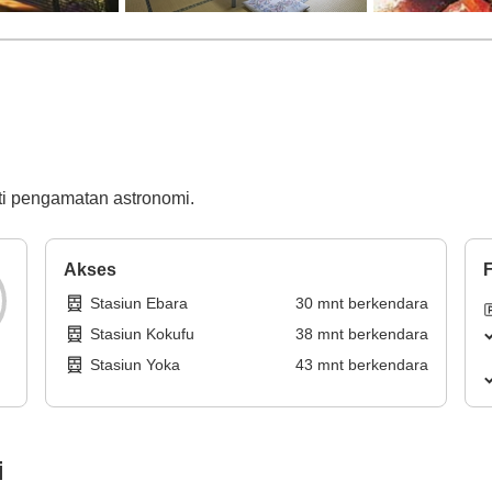
ti pengamatan astronomi.
Akses
F
Stasiun Ebara
30
mnt
berkendara
Stasiun Kokufu
38
mnt
berkendara
Stasiun Yoka
43
mnt
berkendara
i