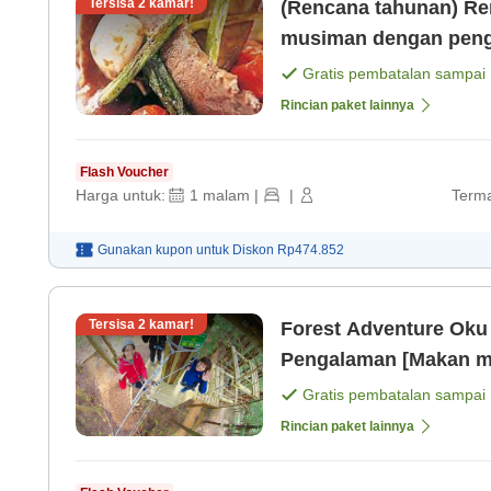
Tersisa
2
kamar!
(Rencana tahunan) Ren
musiman dengan peng
[Sarapan]
Gratis pembatalan sampai
Rincian paket lainnya
Flash Voucher
Harga untuk:
1
malam
|
|
Terma
Gunakan kupon untuk
Diskon
Rp474.852
Tersisa
2
kamar!
Forest Adventure Oku
Pengalaman [Makan m
Gratis pembatalan sampai
Rincian paket lainnya