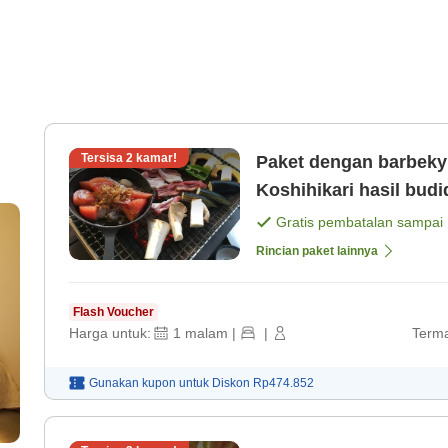
Tersisa
2
kamar!
Paket dengan barbekyu
Koshihikari hasil bu
[Sarapan]
Gratis pembatalan sampai
Rincian paket lainnya
Flash Voucher
Harga untuk:
1
malam
|
|
Terma
Gunakan kupon untuk
Diskon
Rp474.852