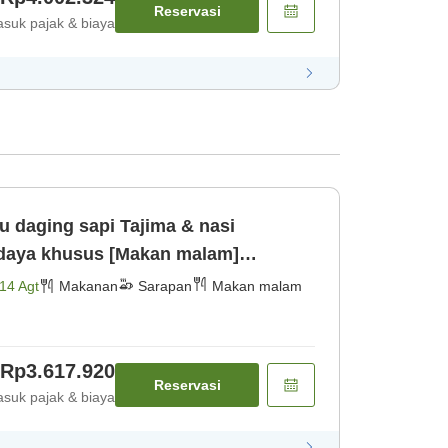
Reservasi
suk pajak & biaya
 daging sapi Tajima & nasi
didaya khusus [Makan malam]
14 Agt
Makanan
Sarapan
Makan malam
Rp3.617.920
Reservasi
suk pajak & biaya