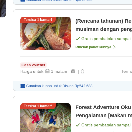
Tersisa
1
kamar!
(Rencana tahunan) Ren
musiman dengan peng
[Sarapan]
Gratis pembatalan sampai
Rincian paket lainnya
Flash Voucher
Harga untuk:
1
malam
|
|
Terma
Gunakan kupon untuk
Diskon
Rp542.688
Tersisa
1
kamar!
Forest Adventure Oku
Pengalaman [Makan m
Gratis pembatalan sampai