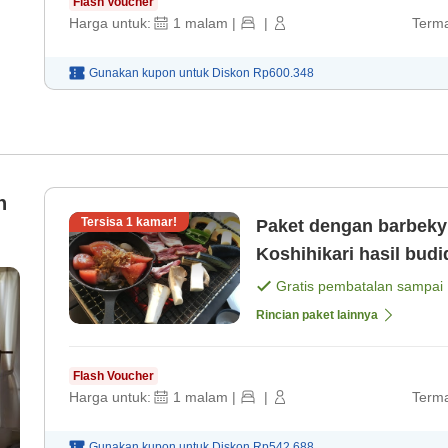
Flash Voucher
Harga untuk:
1
malam
|
|
Terma
Gunakan kupon untuk
Diskon
Rp600.348
n
Tersisa
1
kamar!
Paket dengan barbekyu
Koshihikari hasil bu
[Sarapan]
Gratis pembatalan sampai
Rincian paket lainnya
Flash Voucher
Harga untuk:
1
malam
|
|
Terma
Gunakan kupon untuk
Diskon
Rp542.688