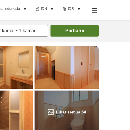
sa Indonesia
IDN
IDR
Cari kamar
r kamar
•
1
kamar
Perbarui
Lihat semua
54