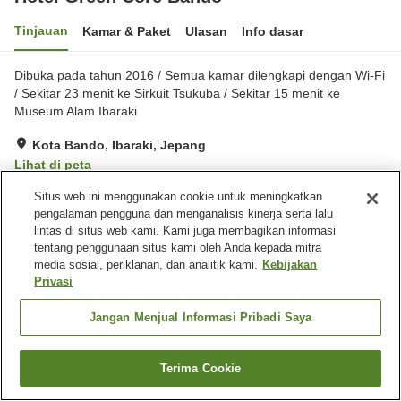
Tinjauan
Kamar & Paket
Ulasan
Info dasar
Dibuka pada tahun 2016 / Semua kamar dilengkapi dengan Wi-Fi
/ Sekitar 23 menit ke Sirkuit Tsukuba / Sekitar 15 menit ke
Museum Alam Ibaraki
Kota Bando, Ibaraki, Jepang
Lihat di peta
Hebat
Ulasan:
399
4.4
Situs web ini menggunakan cookie untuk meningkatkan
pengalaman pengguna dan menganalisis kinerja serta lalu
lintas di situs web kami. Kami juga membagikan informasi
Fasilitas properti
tentang penggunaan situs kami oleh Anda kepada mitra
media sosial, periklanan, dan analitik kami.
Kebijakan
Tempat parkir
Restoran
Privasi
Lounge
Mesin penjual otomatis
Jangan Menjual Informasi Pribadi Saya
Beranda
Jepang
Ibaraki
Kota Bando
Hotel Green Core Bando
Terima Cookie
Cari kamar