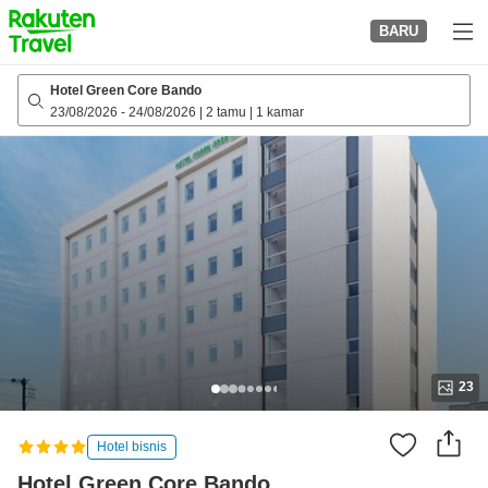
to
BARU
top
page
Hotel Green Core Bando
23/08/2026
-
24/08/2026
|
2 tamu
|
1 kamar
23
Hotel bisnis
Hotel Green Core Bando