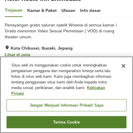
Tinjauan
Kamar & Paket
Ulasan
Info dasar
Penayangan gratis saluran satelit Wowow di semua kamar /
Gratis menonton Video Sesuai Pemintaan ( VOD) di ruang
theater umum.
Kota Chikusei, Ibaraki, Jepang
Lihat di peta
Sangat baik
Ulasan:
248
4.1
Situs web ini menggunakan cookie untuk meningkatkan
pengalaman pengguna dan menganalisis kinerja serta lalu
lintas di situs web kami. Kami juga membagikan informasi
Fasilitas properti
tentang penggunaan situs kami oleh Anda kepada mitra
media sosial, periklanan, dan analitik kami.
Kebijakan
Tempat parkir
Spa / Salon kecantikan
Privasi
Restoran
Mesin penjual otomatis
Jangan Menjual Informasi Pribadi Saya
Beranda
Jepang
Ibaraki
Kota Chikusei
Hotel Route-Inn Shimodate
Terima Cookie
Cari kamar