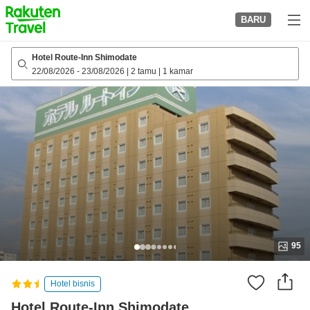
to
BARU
top
page
Hotel Route-Inn Shimodate
22/08/2026
-
23/08/2026
|
2 tamu
|
1 kamar
95
Hotel bisnis
Hotel Route-Inn Shimodate