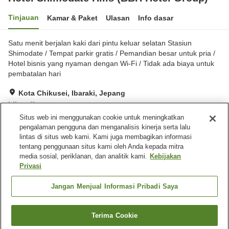
Tinjauan
Kamar & Paket
Ulasan
Info dasar
Satu menit berjalan kaki dari pintu keluar selatan Stasiun
Shimodate / Tempat parkir gratis / Pemandian besar untuk pria /
Hotel bisnis yang nyaman dengan Wi-Fi / Tidak ada biaya untuk
pembatalan hari
Kota Chikusei, Ibaraki, Jepang
Lihat di peta
Situs web ini menggunakan cookie untuk meningkatkan
Baik
Ulasan:
273
3.8
pengalaman pengguna dan menganalisis kinerja serta lalu
lintas di situs web kami. Kami juga membagikan informasi
tentang penggunaan situs kami oleh Anda kepada mitra
Fasilitas properti
media sosial, periklanan, dan analitik kami.
Kebijakan
Wi-Fi
Lima menit berjalan kaki ke
Privasi
stasiun
Mesin penjual otomatis
Microwave bersama
Jangan Menjual Informasi Pribadi Saya
Beranda
Jepang
Ibaraki
Kota Chikusei
Terima Cookie
Cari kamar
Hotel Shimodate Hills (BBH Hotel Group)