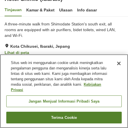
Tinjauan
Kamar & Paket
Ulasan
Info dasar
A three-minute walk from Shimodate Station's south exit, all
rooms are equipped with air purifiers, bidet toilets, wired LAN,
and Wi-Fi.
Kota Chikusei, Ibaraki, Jepang
Lihat di peta
Sangat baik
Ulasan:
140
4.1
Situs web ini menggunakan cookie untuk meningkatkan
pengalaman pengguna dan menganalisis kinerja serta lalu
lintas di situs web kami. Kami juga membagikan informasi
Fasilitas properti
tentang penggunaan situs kami oleh Anda kepada mitra
media sosial, periklanan, dan analitik kami.
Kebijakan
Tempat parkir
Spa / Salon kecantikan
Privasi
Mesin penjual otomatis
Ruang rapat
Jangan Menjual Informasi Pribadi Saya
Beranda
Jepang
Ibaraki
Kota Chikusei
Hotel Shinto (Ibaraki)
Terima Cookie
Cari kamar