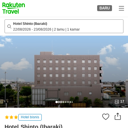
to
BARU
top
page
Hotel Shinto (Ibaraki)
22/08/2026
-
23/08/2026
|
2 tamu
|
1 kamar
17
Hotel bisnis
Hotel Shinto (Ibaraki)