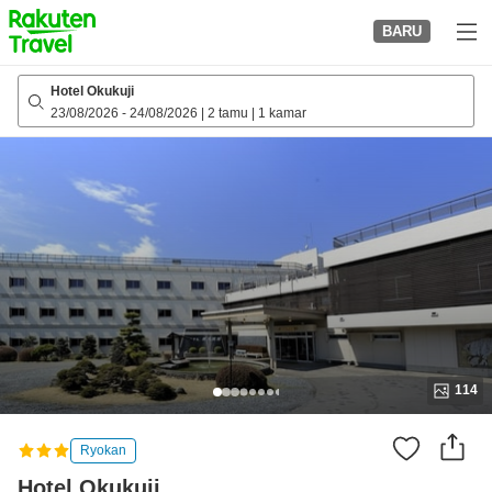
to
BARU
top
page
Hotel Okukuji
23/08/2026
-
24/08/2026
|
2 tamu
|
1 kamar
114
Ryokan
Hotel Okukuji