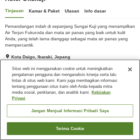
Tinjauan
Kamar & Paket
Ulasan
Info dasar
Pemandangan indah di sepanjang Sungai Kuji yang menampilkan
Air Terjun Fukuroda dan mata air panas yang baik untuk kulit
Anda, yang telah lama dianggap sebagai mata air panas yang
mempercantik.
Kota Daigo, Ibaraki, Jepang
Lihat di peta
Situs web ini menggunakan cookie untuk meningkatkan
Baik
Ulasan:
621
3.6
pengalaman pengguna dan menganalisis kinerja serta lalu
lintas di situs web kami. Kami juga membagikan informasi
tentang penggunaan situs kami oleh Anda kepada mitra
Fasilitas properti
media sosial, periklanan, dan analitik kami.
Kebijakan
Privasi
Tempat parkir
Mesin penjual otomatis
Toko
Pemandian udara terbuka
Jangan Menjual Informasi Pribadi Saya
(air panas)
Terima Cookie
Cari kamar
Beranda
Jepang
Ibaraki
Kota Daigo
Hotel Okukuji