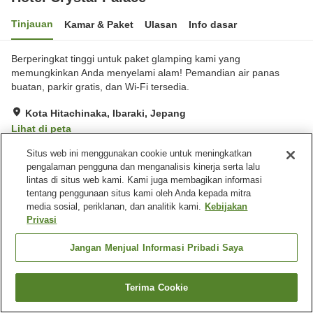
Tinjauan
Kamar & Paket
Ulasan
Info dasar
Berperingkat tinggi untuk paket glamping kami yang
memungkinkan Anda menyelami alam! Pemandian air panas
buatan, parkir gratis, dan Wi-Fi tersedia.
Kota Hitachinaka, Ibaraki, Jepang
Lihat di peta
Sangat baik
Ulasan:
910
4
Situs web ini menggunakan cookie untuk meningkatkan
pengalaman pengguna dan menganalisis kinerja serta lalu
lintas di situs web kami. Kami juga membagikan informasi
Fasilitas properti
tentang penggunaan situs kami oleh Anda kepada mitra
media sosial, periklanan, dan analitik kami.
Kebijakan
Tempat parkir
Sauna
Privasi
Restoran
Lounge
Jangan Menjual Informasi Pribadi Saya
Beranda
Jepang
Ibaraki
Kota Hitachinaka
Hotel Crystal Palace
Terima Cookie
Cari kamar