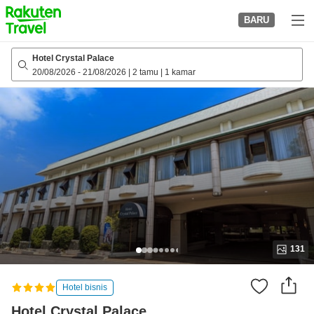
to
BARU
top
page
Hotel Crystal Palace
20/08/2026
-
21/08/2026
|
2 tamu
|
1 kamar
131
Hotel bisnis
Hotel Crystal Palace