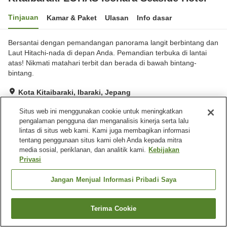
Tinjauan
Kamar & Paket
Ulasan
Info dasar
Bersantai dengan pemandangan panorama langit berbintang dan
Laut Hitachi-nada di depan Anda. Pemandian terbuka di lantai
atas! Nikmati matahari terbit dan berada di bawah bintang-
bintang.
Kota Kitaibaraki, Ibaraki, Jepang
Lihat di peta
Situs web ini menggunakan cookie untuk meningkatkan
Hebat
Ulasan:
214
4.5
pengalaman pengguna dan menganalisis kinerja serta lalu
lintas di situs web kami. Kami juga membagikan informasi
tentang penggunaan situs kami oleh Anda kepada mitra
Fasilitas properti
media sosial, periklanan, dan analitik kami.
Kebijakan
Privasi
Wi-Fi
Benar-benar bebas rokok
Mesin penjual otomatis
Parkir gratis
Jangan Menjual Informasi Pribadi Saya
Beranda
Jepang
Ibaraki
Kota Kitaibaraki
Terima Cookie
Kitaibaraki LOHAS Isohara Seaside Hotel
Cari kamar