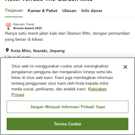
Tinjauan
Kamar & Paket
Ulasan
Info dasar
Hanya satu menit jalan kaki dari Stasiun Mito, dengan pemandian
yang besar di lokasi.
Kota Mito, Ibaraki, Jepang
Lihat di peta
Situs web ini menggunakan cookie untuk meningkatkan
Sangat baik
Ulasan:
337
4.2
pengalaman pengguna dan menganalisis kinerja serta lalu
lintas di situs web kami. Kami juga membagikan informasi
Fasilitas properti
tentang penggunaan situs kami oleh Anda kepada mitra
media sosial, periklanan, dan analitik kami.
Kebijakan
Tempat parkir
Sauna
Privasi
Spa / Salon kecantikan
Gym / Klub kebugaran
Jangan Menjual Informasi Pribadi Saya
Beranda
Jepang
Ibaraki
Kota Mito
Hotel Terrace The Garden Mito
Terima Cookie
Cari kamar