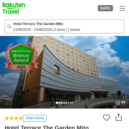
to
BARU
top
page
Hotel Terrace The Garden Mito
23/08/2026
-
24/08/2026
|
2 tamu
|
1 kamar
69
Hotel bisnis
Hotel Terrace The Garden Mito