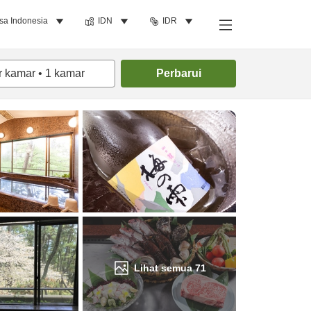
sa Indonesia
IDN
IDR
Cari kamar
r kamar
•
1
kamar
Perbarui
Lihat semua
71