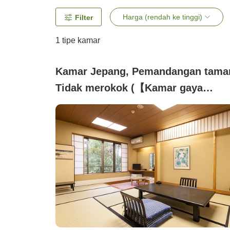
Harga (rendah ke tinggi)
Filter
1 tipe kamar
Kamar Jepang, Pemandangan tama
Tidak merokok (【Kamar gaya
Jepang yang nyaman】Dilengkapi
Wi-Fi, kamar mandi, dan toilet untu
hingga 4 orang)