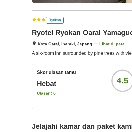
Ryokan
Ryotei Ryokan Oarai Yamaguc
Kota Oarai, Ibaraki, Jepang
Lihat di peta
A six-room inn surrounded by pine trees with vie
Skor ulasan tamu
4.5
Hebat
Ulasan:
6
Jelajahi kamar dan paket kam