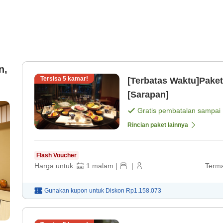
n,
Tersisa
5
kamar!
[Terbatas Waktu]Pake
[Sarapan]
Gratis pembatalan sampai
k
Rincian paket lainnya
Flash Voucher
Harga untuk:
1
malam
|
|
Terma
Gunakan kupon untuk
Diskon
Rp1.158.073