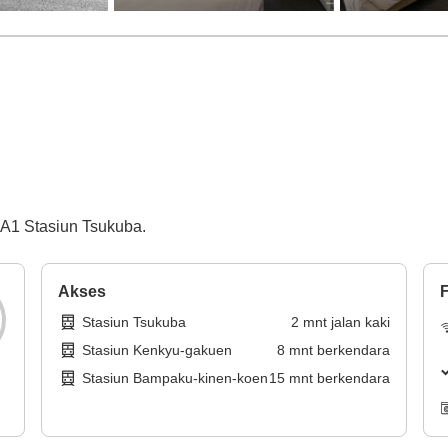
r A1 Stasiun Tsukuba.
Akses
F
Stasiun Tsukuba
2
mnt
jalan kaki
Stasiun Kenkyu-gakuen
8
mnt
berkendara
Stasiun Bampaku-kinen-koen
15
mnt
berkendara