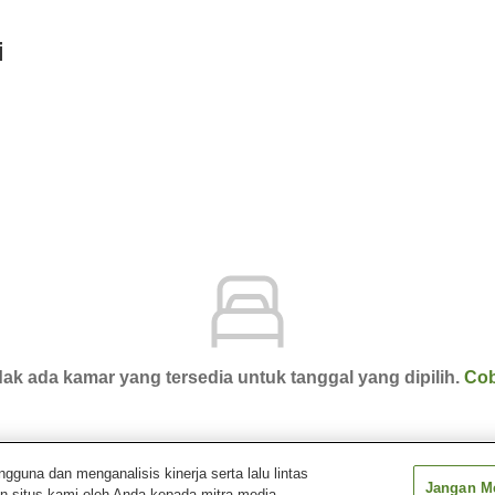
i
ak ada kamar yang tersedia untuk tanggal yang dipilih.
Cob
una dan menganalisis kinerja serta lalu lintas
Jangan Me
n situs kami oleh Anda kepada mitra media