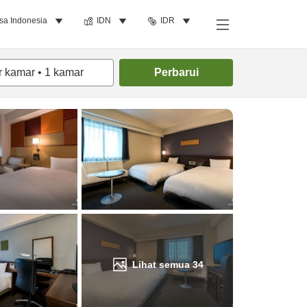
sa Indonesia
IDN
IDR
Cari kamar
r kamar
•
1
kamar
Perbarui
Lihat semua
34