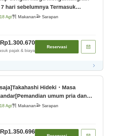
l 7 hari sebelumnya Termasuk
dian umum [Sarapan]
18 Agt
Makanan
Sarapan
Rp1.300.670
Reservasi
suk pajak & biaya
saja]Takahashi Hideki・Masa
tandar[Pemandian umum pria dan
asuk sarapan [Sarapan]
18 Agt
Makanan
Sarapan
Rp1.350.696
Reservasi