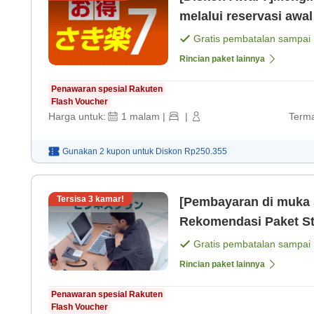
melalui reservasi awa
sarapan gratis[Peman
Gratis pembatalan sampai
Rincian paket lainnya
Penawaran spesial Rakuten
Flash Voucher
Harga untuk:
1
malam
|
|
Terma
Gunakan 2 kupon untuk
Diskon
Rp250.355
Tersisa
3
kamar!
[Pembayaran di muka 
Rekomendasi Paket S
wanita tersedia][Term
Gratis pembatalan sampai
Rincian paket lainnya
Penawaran spesial Rakuten
Flash Voucher