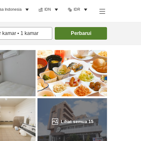
sa Indonesia
IDN
IDR
Cari kamar
r kamar
•
1
kamar
Perbarui
Lihat semua
15