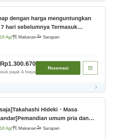
inap dengan harga menguntungkan
l 7 hari sebelumnya Termasuk
dian umum [Sarapan]
18 Agt
Makanan
Sarapan
Rp1.300.670
Reservasi
suk pajak & biaya
saja]Takahashi Hideki・Masa
tandar[Pemandian umum pria dan
asuk sarapan [Sarapan]
18 Agt
Makanan
Sarapan