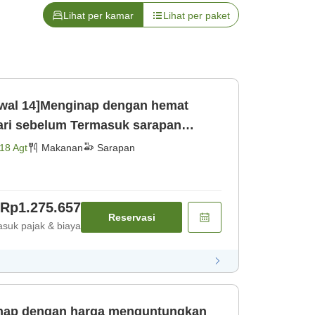
Lihat per kamar
Lihat per paket
wal 14]Menginap dengan hemat
hari sebelum Termasuk sarapan
ndian umum [Sarapan]
18 Agt
Makanan
Sarapan
Rp1.275.657
Reservasi
suk pajak & biaya
inap dengan harga menguntungkan