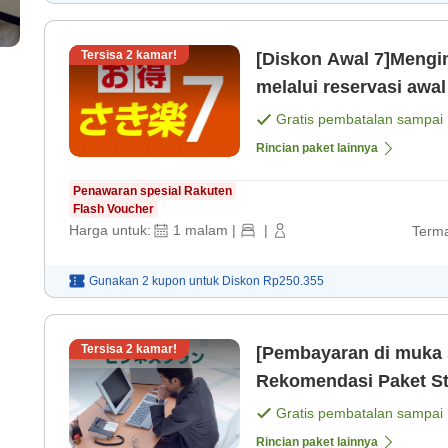
Tersisa
2
kamar!
[Diskon Awal 7]Meng
melalui reservasi awa
sarapan gratis[Peman
Gratis pembatalan sampai
Rincian paket lainnya
Penawaran spesial Rakuten
Flash Voucher
Harga untuk:
1
malam
|
|
Terma
Gunakan 2 kupon untuk
Diskon
Rp250.355
Tersisa
2
kamar!
[Pembayaran di muka 
Rekomendasi Paket S
wanita tersedia][Term
Gratis pembatalan sampai
Rincian paket lainnya