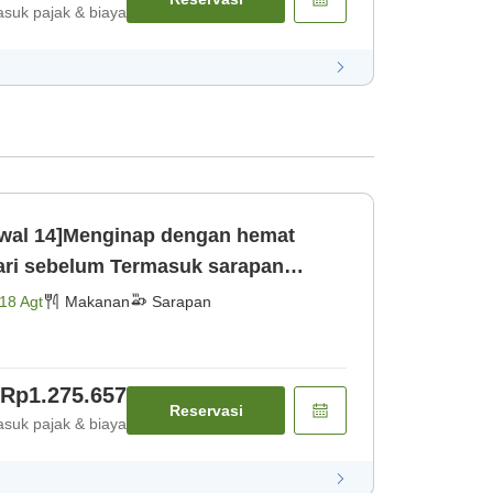
suk pajak & biaya
wal 14]Menginap dengan hemat
hari sebelum Termasuk sarapan
ndian umum [Sarapan]
18 Agt
Makanan
Sarapan
Rp1.275.657
Reservasi
suk pajak & biaya