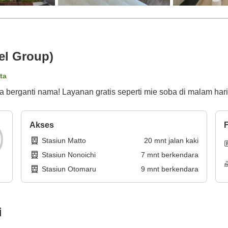
el Group)
ta
a berganti nama! Layanan gratis seperti mie soba di malam har
Akses
F
Stasiun Matto
20
mnt
jalan kaki
Stasiun Nonoichi
7
mnt
berkendara
Stasiun Otomaru
9
mnt
berkendara
i