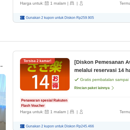
Harga untuk:
1
malam
|
|
Terma
Gunakan 2 kupon untuk
Diskon
Rp259.905
Tersisa
2
kamar!
[Diskon Pemesanan A
melalui reservasi 14 
gratis[Fasilitas pema
Gratis pembatalan sampai
Rincian paket lainnya
Penawaran spesial Rakuten
Flash Voucher
Harga untuk:
1
malam
|
|
Terma
Gunakan 2 kupon untuk
Diskon
Rp245.466