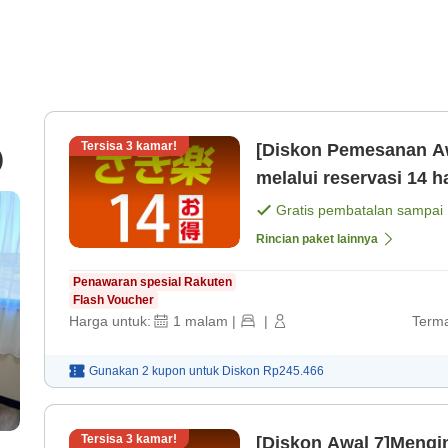
Tersisa
3
kamar!
[Diskon Pemesanan A
)
melalui reservasi 14 
gratis[Fasilitas pema
Gratis pembatalan sampai
Rincian paket lainnya
Penawaran spesial Rakuten
Flash Voucher
Harga untuk:
1
malam
|
|
Terma
Gunakan 2 kupon untuk
Diskon
Rp245.466
Tersisa
3
kamar!
[Diskon Awal 7]Meng