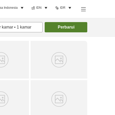
sa Indonesia
IDN
IDR
Cari kamar
r kamar
•
1
kamar
Perbarui