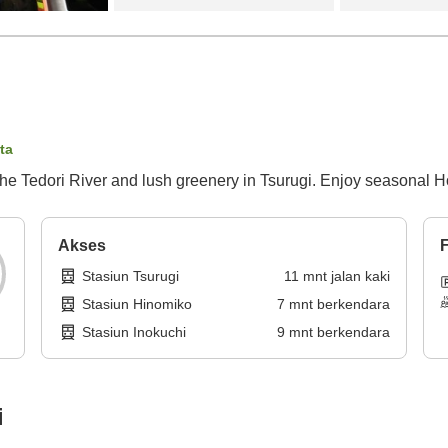
ta
the Tedori River and lush greenery in Tsurugi. Enjoy seasonal H
Akses
F
Stasiun Tsurugi
11
mnt
jalan kaki
Stasiun Hinomiko
7
mnt
berkendara
Stasiun Inokuchi
9
mnt
berkendara
i