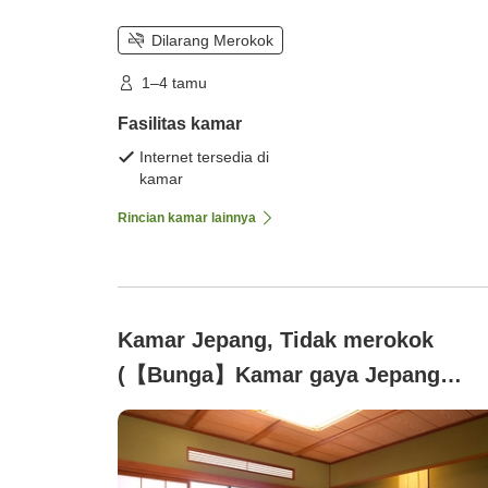
Dilarang Merokok
1–4 tamu
Fasilitas kamar
Internet tersedia di
kamar
Rincian kamar lainnya
Kamar Jepang, Tidak merokok
(【Bunga】Kamar gaya Jepang
dengan pemandian air panas alami
dan bak mandi terbuka ・10～12.5
tatami + beranda luas)