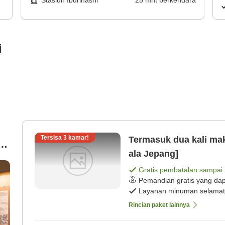
Stasiun Iburihashi
25
mnt
berkendara
i
Tersisa
3
kamar!
Termasuk dua kali ma
ala Jepang]
i
Gratis pembatalan sampai
Pemandian gratis yang dap
Layanan minuman selamat
Rincian paket lainnya