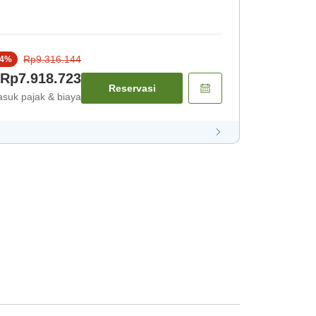
Rp9.316.144
4
%
Rp7.918.723
Reservasi
suk pajak & biaya