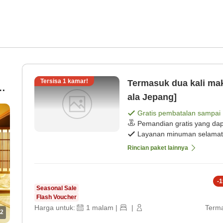
Tersisa
1
kamar!
Termasuk dua kali ma
ala Jepang]
Gratis pembatalan sampai
ar
Pemandian gratis yang dap
Layanan minuman selamat
Rincian paket lainnya
-
1
Seasonal Sale
Flash Voucher
Harga untuk:
1
malam
|
|
Terma
2