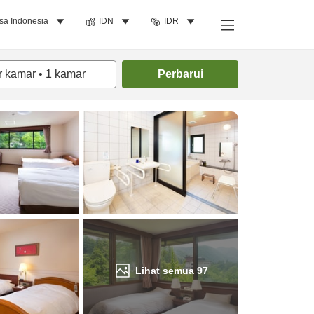
sa Indonesia
IDN
IDR
Cari kamar
r kamar
•
1
kamar
Perbarui
Lihat semua
97