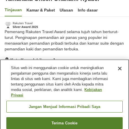
Tinjauan
Kamar & Paket
Ulasan
Info dasar
Pemenang Rakuten Travel Award selama tujuh tahun berturut-
turut. Penginapan pemandian air panas yang populer ini
menawarkan pemandian pribadi terbuka dan kamar suite dengan
pemandian kaki dan pemandian terbuka.
Kota Kaga, Ishikawa, Jepang
Lihat di peta
Situs web ini menggunakan cookie untuk meningkatkan
pengalaman pengguna dan menganalisis kinerja serta lalu
Sangat baik
Ulasan:
1,002
4.2
lintas di situs web kami. Kami juga membagikan informasi
tentang penggunaan situs kami oleh Anda kepada mitra
media sosial, periklanan, dan analitik kami.
Kebijakan
Fasilitas properti
Privasi
Tempat parkir
Spa / Salon kecantikan
Restoran
Kafe
Jangan Menjual Informasi Pribadi Saya
Beranda
Jepang
Ishikawa
Kota Kaga
Terima Cookie
Cari kamar
Yamanaka Onsen Ohanami Kyubei