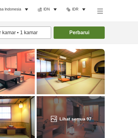
sa Indonesia
IDN
IDR
Cari kamar
r kamar
•
1
kamar
Perbarui
Lihat semua
97