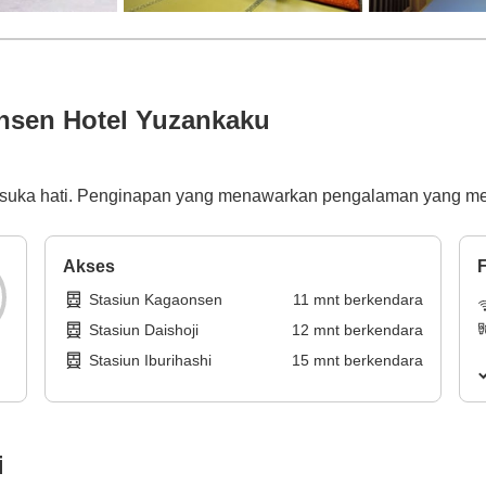
nsen Hotel Yuzankaku
esuka hati. Penginapan yang menawarkan pengalaman yang m
Akses
F
Stasiun Kagaonsen
11
mnt
berkendara
Stasiun Daishoji
12
mnt
berkendara
Stasiun Iburihashi
15
mnt
berkendara
i