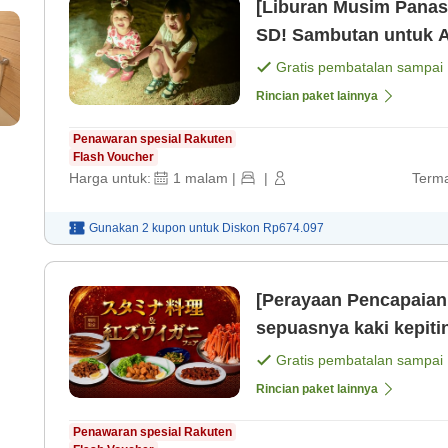
[Liburan Musim Panas
SD! Sambutan untuk A
Gratis pembatalan sampai
Rincian paket lainnya
Penawaran spesial Rakuten
Flash Voucher
Harga untuk:
1
malam
|
|
Terma
Gunakan 2 kupon untuk
Diskon
Rp674.097
[Perayaan Pencapaian
sepuasnya kaki kepiti
Ishikawa × Termasuk
Gratis pembatalan sampai
[Sarapan]
Rincian paket lainnya
Penawaran spesial Rakuten