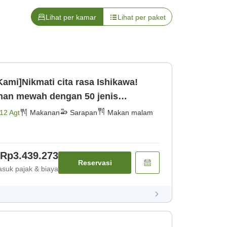
Lihat per kamar
Lihat per paket
 Kami]Nikmati cita rasa Ishikawa!
an mewah dengan 50 jenis
Barat × Mi [Makan malam] [Sarapan]
12 Agt
Makanan
Sarapan
Makan malam
Rp3.439.273
Reservasi
suk pajak & biaya