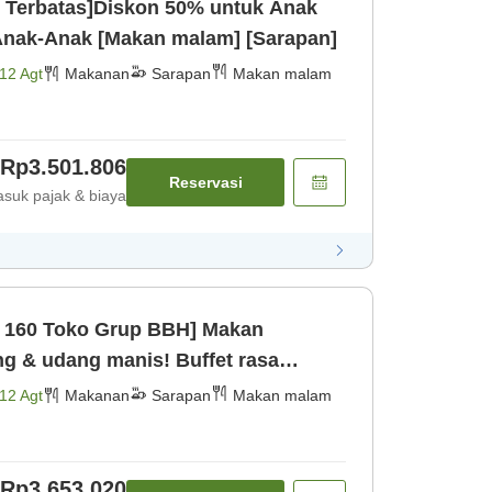
 Terbatas]Diskon 50% untuk Anak
nak-Anak [Makan malam] [Sarapan]
12 Agt
Makanan
Sarapan
Makan malam
Rp3.501.806
Reservasi
suk pajak & biaya
 160 Toko Grup BBH] Makan
ng & udang manis! Buffet rasa
 minum sepuasn [Makan malam]
12 Agt
Makanan
Sarapan
Makan malam
Rp3.653.020