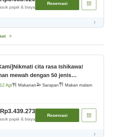
Reservasi
suk pajak & biaya
ket
 Kami]Nikmati cita rasa Ishikawa!
an mewah dengan 50 jenis
Barat × Mi [Makan malam] [Sarapan]
12 Agt
Makanan
Sarapan
Makan malam
Rp3.439.273
Reservasi
suk pajak & biaya