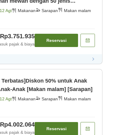
an mewah dengan 50 jenis
Barat × Mi [Makan malam] [Sarapan]
12 Agt
Makanan
Sarapan
Makan malam
Rp3.751.935
Reservasi
suk pajak & biaya
 Terbatas]Diskon 50% untuk Anak
nak-Anak [Makan malam] [Sarapan]
12 Agt
Makanan
Sarapan
Makan malam
Rp4.002.064
Reservasi
suk pajak & biaya