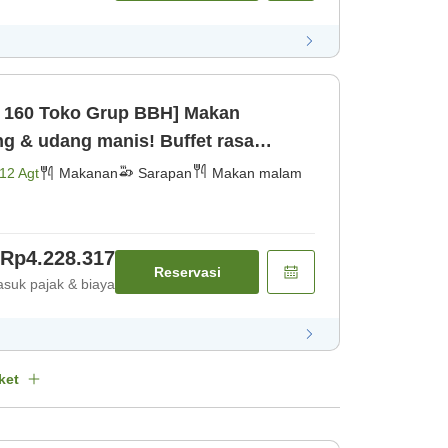
 160 Toko Grup BBH] Makan
ng & udang manis! Buffet rasa
 minum sepuasn [Makan malam]
12 Agt
Makanan
Sarapan
Makan malam
Rp4.228.317
Reservasi
suk pajak & biaya
ket