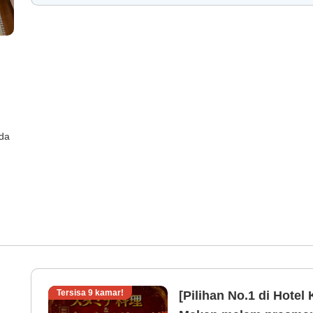
ada
Tersisa
9
kamar!
[Pilihan No.1 di Hotel