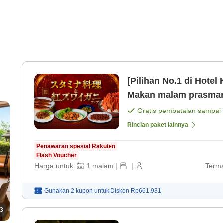
[Pilihan No.1 di Hotel
Makan malam prasman
hidangan Jepang dan 
Gratis pembatalan sampai
Rincian paket lainnya
Penawaran spesial Rakuten
Flash Voucher
Harga untuk:
1
malam
|
|
Terma
Gunakan 2 kupon untuk
Diskon
Rp661.931
3