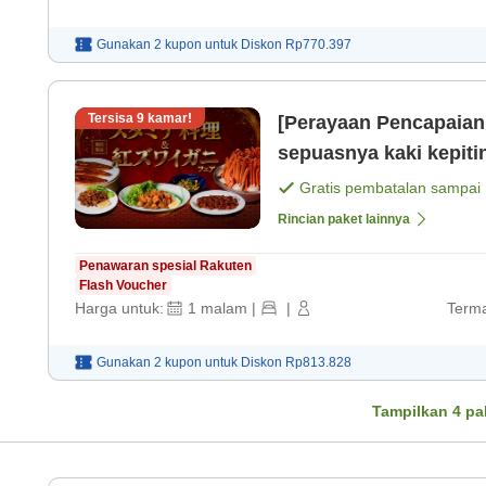
Gunakan 2 kupon untuk
Diskon
Rp770.397
Tersisa
9
kamar!
[Perayaan Pencapaian
sepuasnya kaki kepiti
Ishikawa × Termasuk
Gratis pembatalan sampai
[Sarapan]
Rincian paket lainnya
Penawaran spesial Rakuten
Flash Voucher
Harga untuk:
1
malam
|
|
Terma
Gunakan 2 kupon untuk
Diskon
Rp813.828
Tampilkan
4
pa