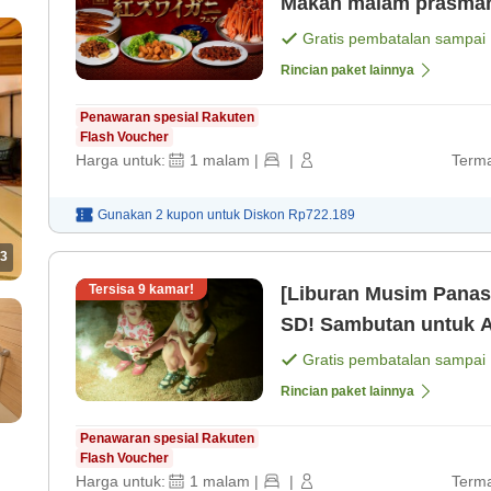
Makan malam prasman
hidangan Jepang dan 
Gratis pembatalan sampai
Rincian paket lainnya
Penawaran spesial Rakuten
Flash Voucher
Harga untuk:
1
malam
|
|
Terma
Gunakan 2 kupon untuk
Diskon
Rp722.189
3
Tersisa
9
kamar!
[Liburan Musim Panas
SD! Sambutan untuk A
Gratis pembatalan sampai
Rincian paket lainnya
Penawaran spesial Rakuten
Flash Voucher
Harga untuk:
1
malam
|
|
Terma