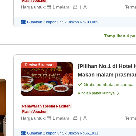
Flash Voucher
Harga untuk:
1
malam
|
|
Terma
Gunakan 2 kupon untuk
Diskon
Rp703.089
Tampilkan
4
pa
Tersisa
5
kamar!
[Pilihan No.1 di Hotel
Makan malam prasman
hidangan Jepang dan 
Gratis pembatalan sampai
Rincian paket lainnya
Penawaran spesial Rakuten
Flash Voucher
Harga untuk:
1
malam
|
|
Terma
Gunakan 2 kupon untuk
Diskon
Rp661.931