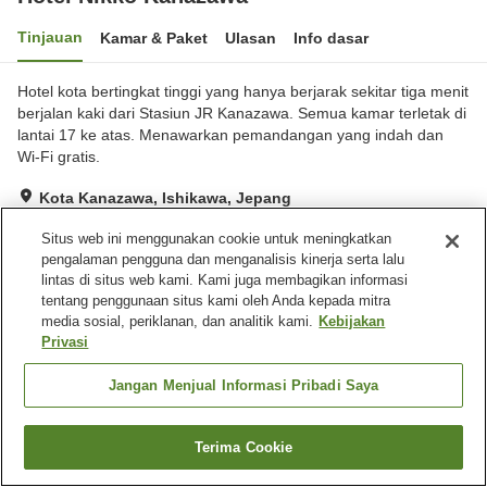
Tinjauan
Kamar & Paket
Ulasan
Info dasar
Hotel kota bertingkat tinggi yang hanya berjarak sekitar tiga menit
berjalan kaki dari Stasiun JR Kanazawa. Semua kamar terletak di
lantai 17 ke atas. Menawarkan pemandangan yang indah dan
Wi-Fi gratis.
Kota Kanazawa, Ishikawa, Jepang
Lihat di peta
Situs web ini menggunakan cookie untuk meningkatkan
Hebat
Ulasan:
678
4.6
pengalaman pengguna dan menganalisis kinerja serta lalu
lintas di situs web kami. Kami juga membagikan informasi
tentang penggunaan situs kami oleh Anda kepada mitra
Fasilitas properti
media sosial, periklanan, dan analitik kami.
Kebijakan
Privasi
Wi-Fi
Lounge
Bar
Ruang rapat
Jangan Menjual Informasi Pribadi Saya
Beranda
Jepang
Ishikawa
Kota Kanazawa
Terima Cookie
Hotel Nikko Kanazawa
Cari kamar