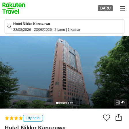
to
BARU
top
page
Hotel Nikko Kanazawa
22/08/2026
-
23/08/2026
|
2 tamu
|
1 kamar
45
City hotel
Hotel Nikko Kanazawa