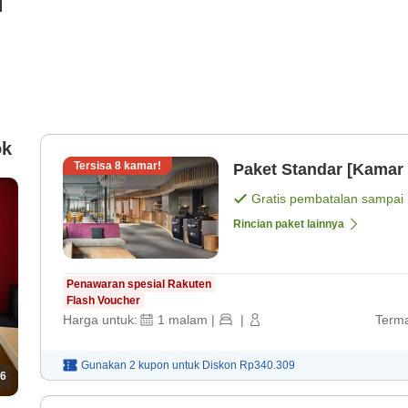
i
ok
Tersisa
8
kamar!
Paket Standar [Kamar 
Gratis pembatalan sampai
Rincian paket lainnya
Penawaran spesial Rakuten
Flash Voucher
Harga untuk:
1
malam
|
|
Terma
Gunakan 2 kupon untuk
Diskon
Rp340.309
6