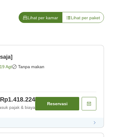
Lihat per kamar
Lihat per paket
saja]
19 Agt
Tanpa makan
Rp1.418.224
Reservasi
suk pajak & biaya