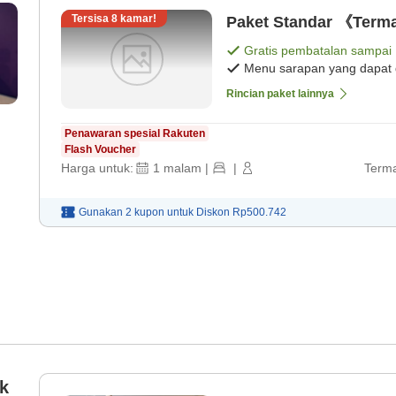
Tersisa
8
kamar!
Paket Standar 《Term
Gratis pembatalan sampai
Menu sarapan yang dapat d
Rincian paket lainnya
Penawaran spesial Rakuten
Flash Voucher
Harga untuk:
1
malam
|
|
Terma
Gunakan 2 kupon untuk
Diskon
Rp500.742
k