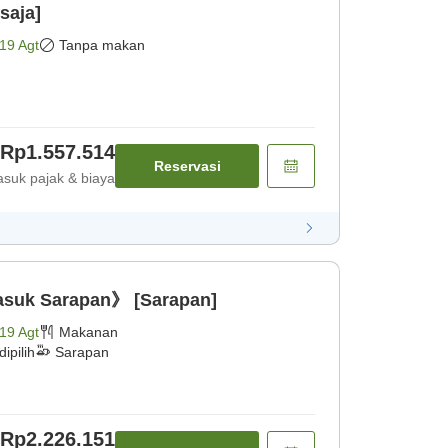
saja]
19 Agt
Tanpa makan
Rp1.557.514
Reservasi
suk pajak & biaya
asuk Sarapan》 [Sarapan]
19 Agt
Makanan
ipilih
Sarapan
Rp2.226.151