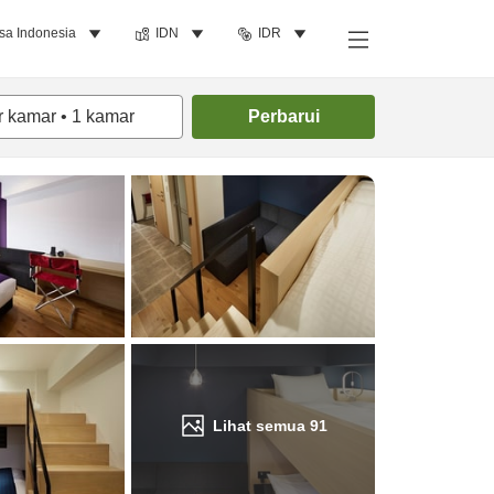
sa Indonesia
IDN
IDR
Cari kamar
r kamar
•
1
kamar
Perbarui
Lihat semua
91