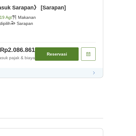
asuk Sarapan》 [Sarapan]
19 Agt
Makanan
ipilih
Sarapan
Rp2.086.861
Reservasi
suk pajak & biaya