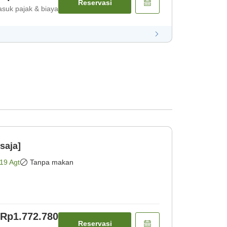
Reservasi
suk pajak & biaya
saja]
19 Agt
Tanpa makan
Rp1.772.780
Reservasi