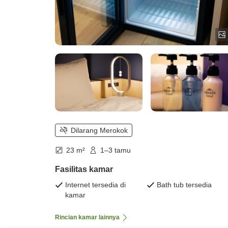
Dilarang Merokok
23 m²
1–3 tamu
Fasilitas kamar
Internet tersedia di
Bath tub tersedia
kamar
Rincian kamar lainnya