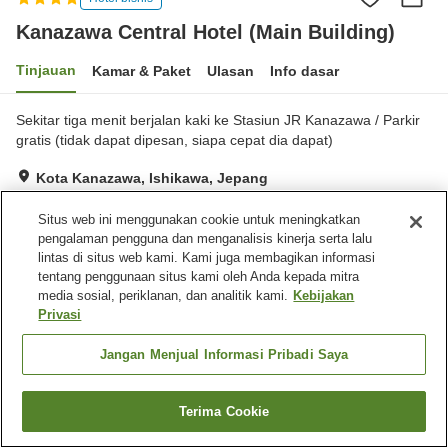
Kanazawa Central Hotel (Main Building)
Tinjauan
Kamar & Paket
Ulasan
Info dasar
Sekitar tiga menit berjalan kaki ke Stasiun JR Kanazawa / Parkir
gratis (tidak dapat dipesan, siapa cepat dia dapat)
Kota Kanazawa, Ishikawa, Jepang
Lihat di peta
Situs web ini menggunakan cookie untuk meningkatkan
Baik
Ulasan:
32
3.6
pengalaman pengguna dan menganalisis kinerja serta lalu
lintas di situs web kami. Kami juga membagikan informasi
tentang penggunaan situs kami oleh Anda kepada mitra
Fasilitas properti
media sosial, periklanan, dan analitik kami.
Kebijakan
Privasi
Tempat parkir
Spa / Salon kecantikan
Restoran
Pojok izakaya
Jangan Menjual Informasi Pribadi Saya
Beranda
Jepang
Ishikawa
Kota Kanazawa
Kanazawa Central Hotel (Main Building)
Terima Cookie
Cari kamar